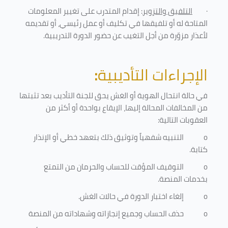
·
التلفيق والتزوير
: إقدام المتدرب على تغيير المعلومات
المتاحة له أو تلفيقها في تكليف أو عمل رئيسي، أو تقديمه
لأعذار مزوّرة من أجل التغيب عن حضور الدورة التدريبية
.
الإجراءات التأديبية
:
في حالة انتحال الهوية أو الغش يحق للجنة التأديب بعد تثبتها
من المخالفات المحالة إليها، الإيقاع بواحدة أو أكثر من
العقوبات التالية:
o
التنبيه شفهياً وتوثيق ذلك بتعهد خطي أو الإنذار
كتابة.
o
التوقيف المؤقت للحساب والحرمان من التمتع
بخدمات المنصة
.
o
إلغاء اختبار الدورة في حالات الغش.
o
حذف الحساب وجميع إنجازاته وشهاداته من المنصة