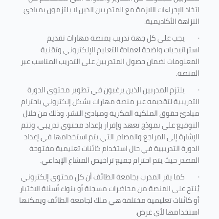
اتخاذ الإجراءات اللازمة مع المتدربين الذين لا يلتزمون بمبادئ
النزاهة الأكاديمية.
·
يجب على كل جهة تدريب بمنصة مهارات تقديم
استراتيجيات واضحة لعمادة التعليم الإلكتروني وتقنية
المعلومات لضمان حصول المتدربين على التدريب المناسب عبر
المنصة.
·
يلتزم المدربين الذين يرغبون في تطوير محتوى الدورة
التدريبية لتقديمه عبر منصة مهارات بشكل إلكتروني باحترام
مبادئ حقوق الملكية الفكرية ومبادئ النشر. وذلك من خلال
التوقيع على نموذج تعهد وإقرار بإعداد محتوى تدريبي. وتتم
الإشارة إلى المراجع والمصادر التي يتم استخدامها في إعداد
الدورة التدريبية في حال استخدام كائنات تعليمية مفتوحة
المصدر حيث يتم احترام جميع تراخيص المشاع الإبداعي.
·
كما يقر المدرب بجامعة الطائف أن كل محتوى إلكتروني
يُنتج على المنصة من محاضرات مسجلة أو بنوك أسئلة الاختبار
أو كائنات تعليمية مختلفة هي ملك لجامعة الطائف ويمكنها
استخدامها لأي غرض
.