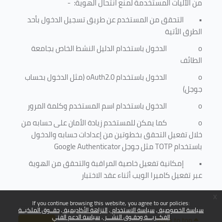
من الآليات المستخدمة لمنع
انتحال الهوية
: -
•
التحقق من المستخدم عن طريق تسجيل الدخول بأحد
الطرق الأتية
o
الدخول باستخدام الدليل النشط الخاص بجامعة
الطائف
o
الدخول باستخدام
oAuth2.0
(مثل الدخول بحساب
جوجل)
o
الدخول باستخدام اسم المستخدم وكلمة المرور
o
كما يمكن للمستخدم زيادة الأمان على حسابه من
خلال تفعيل التحقق بخطوتين من إعدادات حسابه والدخول
باستخدام
TOTP
مثل جوجل
Google Authenticator
•
إمكانية تفعيل خاصية المراقبة والتحقق من الهوية
عبر تفعيل كاميرا الويب أثناء عقد الاختبار
x
If you continue browsing this website, you agree to our policies:
سياسة الخصوصية
سياسة الاستخدام
النزاهة الأكاديمية
حقــوق الملكيــة
الفكــريـــة وحقـوق النشـــر
سياسة الدعم الفني
Back to top