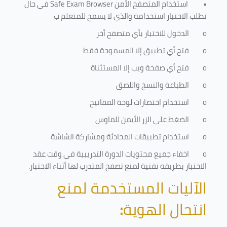
•
استخدام المتصفح الأمن
Safe Exam Browser
في حال
تطلب الاختبار استخدامه والذي لا يسمح للمتعلم ب
o
الدخول للاختبار بأي متصفح أخر
o
فتح أي تطبيق إلا المسموحة فقط
o
فتح أي صفحة ويب إلا المستثناة
o
الطباعة والنسخ واللصق
o
استخدام اختصارات لوحة المفاتيح
o
الضغط على الزر الأيمن للماوس
o
استخدام تطبيقات المحادثة ومشاركة الشاشة
o
اخفاء جميع محتويات الدورة التدريبية في وقت عقد
الاختبار بطريقة تقنية لمنع تصفح المتدرب لها أثناء الاختبار.
الآليات المستخدمة لمنع
انتحال الهوية
: