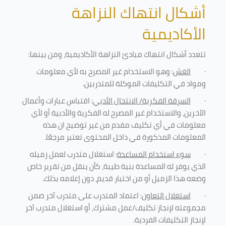
أشكال انتهاك النزاهة
الأكاديمية
تتعدد أشكال انتهاك مبادئ النزاهة الأكاديمية، ومن بينها
:
·
الغش
: وهو الاستخدام غير المصرح به لأي معلومات
ومواد في التكليفات
الموكلة للمتدربين
.
·
السرقة الفكرية/ الانتحال الأدبي
: اقتباس عبارات وأعمال
الآخرين، والاستخدام غير المصرح له الفكرية والأدبية أو لأي
معلومات في أي تكليف مقدم من غير توضيح ان هذه
المعلومات المذكورة في داخل المحتوى تعتبر مرجعًا
.
·
سوء استخدام المساعدة
: استغلال متدرب لعمل زميله
الذي يوفر له المساعدة بنية طيبة، كأن ينقل من تقرير خاص
وضعه هذا الزميل أو من اختبار قديم، دون إعلامه بذلك
.
·
استغلال التعاون
: اعتماد المتدرب على متدرب آخر ضمن
مجموعته لإنجاز تكليف/عمل مشترك، أو استغلال متدرب آخر
لإنجاز
التكليفات الفردية
.