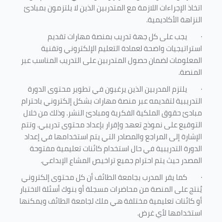
اتخاذ الإجراءات اللازمة مع المتدربين الذين لا يلتزمون بمبادئ
النزاهة الأكاديمية.
·
يجب على كل جهة تدريب بمنصة مهارات تقديم
استراتيجيات واضحة لعمادة التعليم الإلكتروني وتقنية
المعلومات لضمان حصول المتدربين على التدريب المناسب عبر
المنصة.
·
يلتزم المدربين الذين يرغبون في تطوير محتوى الدورة
التدريبية لتقديمه عبر منصة مهارات بشكل إلكتروني باحترام
مبادئ حقوق الملكية الفكرية ومبادئ النشر. وذلك من خلال
التوقيع على نموذج تعهد وإقرار بإعداد محتوى تدريبي. وتتم
الإشارة إلى المراجع والمصادر التي يتم استخدامها في إعداد
الدورة التدريبية في حال استخدام كائنات تعليمية مفتوحة
المصدر حيث يتم احترام جميع تراخيص المشاع الإبداعي.
·
كما يقر المدرب بجامعة الطائف أن كل محتوى إلكتروني
يُنتج على المنصة من محاضرات مسجلة أو بنوك أسئلة الاختبار
أو كائنات تعليمية مختلفة هي ملك لجامعة الطائف ويمكنها
استخدامها لأي غرض
.