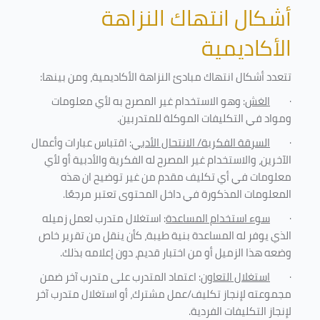
أشكال انتهاك النزاهة
الأكاديمية
تتعدد أشكال انتهاك مبادئ النزاهة الأكاديمية، ومن بينها
:
·
الغش
: وهو الاستخدام غير المصرح به لأي معلومات
ومواد في التكليفات
الموكلة للمتدربين
.
·
السرقة الفكرية/ الانتحال الأدبي
: اقتباس عبارات وأعمال
الآخرين، والاستخدام غير المصرح له الفكرية والأدبية أو لأي
معلومات في أي تكليف مقدم من غير توضيح ان هذه
المعلومات المذكورة في داخل المحتوى تعتبر مرجعًا
.
·
سوء استخدام المساعدة
: استغلال متدرب لعمل زميله
الذي يوفر له المساعدة بنية طيبة، كأن ينقل من تقرير خاص
وضعه هذا الزميل أو من اختبار قديم، دون إعلامه بذلك
.
·
استغلال التعاون
: اعتماد المتدرب على متدرب آخر ضمن
مجموعته لإنجاز تكليف/عمل مشترك، أو استغلال متدرب آخر
لإنجاز
التكليفات الفردية
.