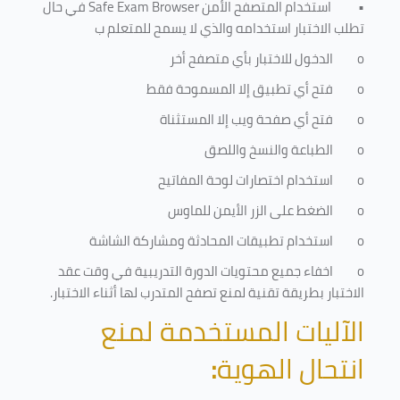
•
استخدام المتصفح الأمن
Safe Exam Browser
في حال
تطلب الاختبار استخدامه والذي لا يسمح للمتعلم ب
o
الدخول للاختبار بأي متصفح أخر
o
فتح أي تطبيق إلا المسموحة فقط
o
فتح أي صفحة ويب إلا المستثناة
o
الطباعة والنسخ واللصق
o
استخدام اختصارات لوحة المفاتيح
o
الضغط على الزر الأيمن للماوس
o
استخدام تطبيقات المحادثة ومشاركة الشاشة
o
اخفاء جميع محتويات الدورة التدريبية في وقت عقد
الاختبار بطريقة تقنية لمنع تصفح المتدرب لها أثناء الاختبار.
الآليات المستخدمة لمنع
انتحال الهوية
: