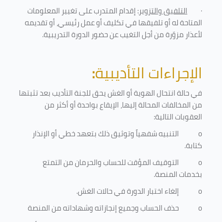
·
التلفيق والتزوير
: إقدام المتدرب على تغيير المعلومات
المتاحة له أو تلفيقها في تكليف أو عمل رئيسي، أو تقديمه
لأعذار مزوّرة من أجل التغيب عن حضور الدورة التدريبية
.
الإجراءات التأديبية
:
في حالة انتحال الهوية أو الغش يحق للجنة التأديب بعد تثبتها
من المخالفات المحالة إليها، الإيقاع بواحدة أو أكثر من
العقوبات التالية:
o
التنبيه شفهياً وتوثيق ذلك بتعهد خطي أو الإنذار
كتابة.
o
التوقيف المؤقت للحساب والحرمان من التمتع
بخدمات المنصة
.
o
إلغاء اختبار الدورة في حالات الغش.
o
حذف الحساب وجميع إنجازاته وشهاداته من المنصة