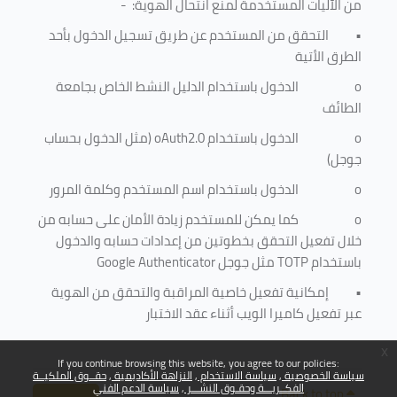
من الآليات المستخدمة لمنع
انتحال الهوية
: -
•
التحقق من المستخدم عن طريق تسجيل الدخول بأحد
الطرق الأتية
o
الدخول باستخدام الدليل النشط الخاص بجامعة
الطائف
o
الدخول باستخدام
oAuth2.0
(مثل الدخول بحساب
جوجل)
o
الدخول باستخدام اسم المستخدم وكلمة المرور
o
كما يمكن للمستخدم زيادة الأمان على حسابه من
خلال تفعيل التحقق بخطوتين من إعدادات حسابه والدخول
باستخدام
TOTP
مثل جوجل
Google Authenticator
•
إمكانية تفعيل خاصية المراقبة والتحقق من الهوية
عبر تفعيل كاميرا الويب أثناء عقد الاختبار
x
If you continue browsing this website, you agree to our policies:
سياسة الخصوصية
سياسة الاستخدام
النزاهة الأكاديمية
حقــوق الملكيــة
الفكــريـــة وحقـوق النشـــر
سياسة الدعم الفني
Back to top