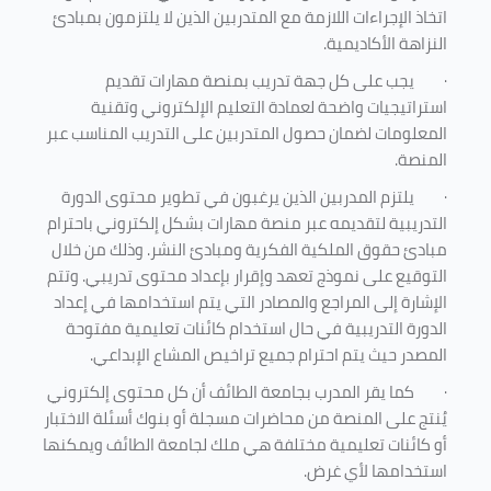
اتخاذ الإجراءات اللازمة مع المتدربين الذين لا يلتزمون بمبادئ
النزاهة الأكاديمية.
·
يجب على كل جهة تدريب بمنصة مهارات تقديم
استراتيجيات واضحة لعمادة التعليم الإلكتروني وتقنية
المعلومات لضمان حصول المتدربين على التدريب المناسب عبر
المنصة.
·
يلتزم المدربين الذين يرغبون في تطوير محتوى الدورة
التدريبية لتقديمه عبر منصة مهارات بشكل إلكتروني باحترام
مبادئ حقوق الملكية الفكرية ومبادئ النشر. وذلك من خلال
التوقيع على نموذج تعهد وإقرار بإعداد محتوى تدريبي. وتتم
الإشارة إلى المراجع والمصادر التي يتم استخدامها في إعداد
الدورة التدريبية في حال استخدام كائنات تعليمية مفتوحة
المصدر حيث يتم احترام جميع تراخيص المشاع الإبداعي.
·
كما يقر المدرب بجامعة الطائف أن كل محتوى إلكتروني
يُنتج على المنصة من محاضرات مسجلة أو بنوك أسئلة الاختبار
أو كائنات تعليمية مختلفة هي ملك لجامعة الطائف ويمكنها
استخدامها لأي غرض
.