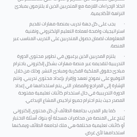
اتخاذ الإجراءات اللازمة مع المتدربين الذين لا يلتزمون بمبادئ
النزاهة الأكاديمية.
·
يجب على كل جهة تدريب بمنصة مهارات تقديم
استراتيجيات واضحة لعمادة التعليم الإلكتروني وتقنية
المعلومات لضمان حصول المتدربين على التدريب المناسب عبر
المنصة.
·
يلتزم المدربين الذين يرغبون في تطوير محتوى الدورة
التدريبية لتقديمه عبر منصة مهارات بشكل إلكتروني باحترام
مبادئ حقوق الملكية الفكرية ومبادئ النشر. وذلك من خلال
التوقيع على نموذج تعهد وإقرار بإعداد محتوى تدريبي. وتتم
الإشارة إلى المراجع والمصادر التي يتم استخدامها في إعداد
الدورة التدريبية في حال استخدام كائنات تعليمية مفتوحة
المصدر حيث يتم احترام جميع تراخيص المشاع الإبداعي.
·
كما يقر المدرب بجامعة الطائف أن كل محتوى إلكتروني
يُنتج على المنصة من محاضرات مسجلة أو بنوك أسئلة الاختبار
أو كائنات تعليمية مختلفة هي ملك لجامعة الطائف ويمكنها
استخدامها لأي غرض
.