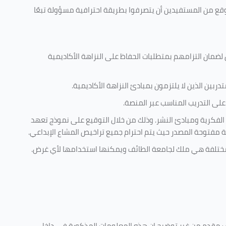
وقع من المستفيدين أن يتصرفوا بطريقة احترافية مسؤولة تبعًا
 لضمان التزامهم بمتطلبات الحفاظ على النزاهة الأكاديمية
ربين الذين لا يلتزمون بمبادئ النزاهة الأكاديمية.
لى التدريب المناسب عبر المنصة.
 الفكرية ومبادئ النشر. وذلك من خلال التوقيع على نموذج تعهد
ية مفتوحة المصدر حيث يتم احترام جميع تراخيص المشاع الإبداعي.
ية مختلفة هي ملك لجامعة الطائف ويمكنها استخدامها لأي غرض
.
كليف مقدم من غير توضيح ان هذه المعلومات المذكورة في داخل