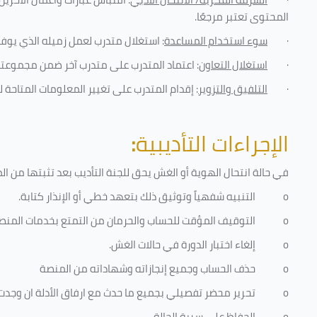
المحتوى تعتبر مرجعًا
.
·
سوء استخدام المساعدة
: استغلال متدرب لعمل زميله الذي يوفر
·
استغلال التعاون
: اعتماد المتدرب على متدرب آخر ضمن مجموعته 
·
التلفيق والتزوير
: إقدام المتدرب على تغيير المعلومات المتاحة ل
الإجراءات التأديبية
:
في حالة انتحال الهوية أو الغش يحق للجنة التأديب بعد تثبتها من المخا
o
التنبيه شفهياً وتوثيق ذلك بتعهد خطي أو الإنذار كتابة.
o
التوقيف المؤقت للحساب والحرمان من التمتع بخدمات المنص
o
إلغاء اختبار الدورة في حالات الغش.
o
حذف الحساب وجميع إنجازاته وشهاداته من المنصة
o
تحرير محضر تفصيلي بجميع ما حدث مع ارفاق الأدلة ان وجدت
o
الحفاظ على سرية الحالة.