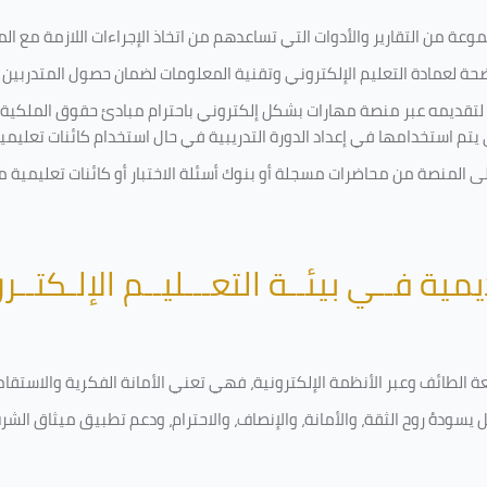
ة من التقارير والأدوات التي تساعدهم من اتخاذ الإجراءات اللازمة مع المتد
 لعمادة التعليم الإلكتروني وتقنية المعلومات لضمان حصول المتدربين ع
ية لتقديمه عبر منصة مهارات بشكل إلكتروني باحترام مبادئ حقوق الملكية
تي يتم استخدامها في إعداد الدورة التدريبية في حال استخدام كائنات تعليم
على المنصة من محاضرات مسجلة أو بنوك أسئلة الاختبار أو كائنات تعليم
يمية فــي بيئــة التعـــليــم الإلـكتــر
امعة الطائف وعبر الأنظمة الإلكترونية، فهي تعني الأمانة الفكرية والاست
 يسودهُ روح الثقة، والأمانة، والإنصاف، والاحترام، ودعم تطبيق ميثاق الش