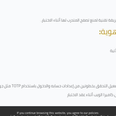
قة تقنية لمنع تصفح المتدرب لها أثناء الاختبار.
هوية
:
تية
فعيل التحقق بخطوتين من إعدادات حسابه والدخول باستخدام
TOTP
مثل جو
ميرا الويب أثناء عقد الاختبار
If you continue browsing this website, you agree to our policies: