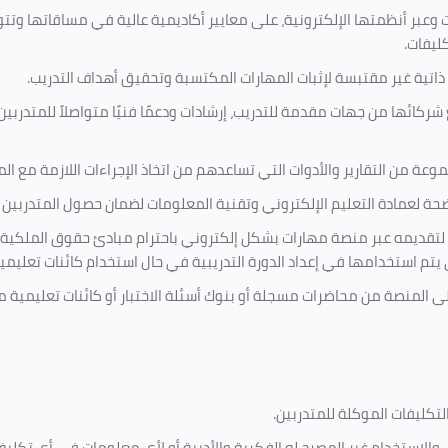
 وعبر أنظمتها الإلكترونية، على معايير أكاديمية عالية في مساقاتها وتت
كليفات.
 ذاتية غير مقتبسة لإثبات المهارات المكتسبة وتحقيق أهداف التدريب.
ركائها من جهات مقدمة للتدريب، إرشادات ودعمًا فنيًا متواصلاً للمتدربين
ة من التقارير والأدوات التي تساعدهم من اتخاذ الإجراءات اللازمة مع المتد
 لعمادة التعليم الإلكتروني وتقنية المعلومات لضمان حصول المتدربين ع
ية لتقديمه عبر منصة مهارات بشكل إلكتروني باحترام مبادئ حقوق الملكية
تي يتم استخدامها في إعداد الدورة التدريبية في حال استخدام كائنات تعليم
على المنصة من محاضرات مسجلة أو بنوك أسئلة الاختبار أو كائنات تعليم
لتكليفات
الموكلة للمتدربين
.
ين، والاستخدام غير المصرح له الفكرية والأدبية أو لأي معلومات في أي ت