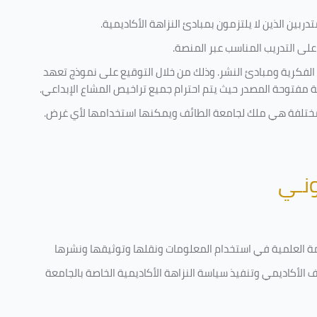
ربين الذين لا يلتزمون بمبادئ النزاهة الأكاديمية.
لى التدريب المناسب عبر المنصة.
 الفكرية ومبادئ النشر. وذلك من خلال التوقيع على نموذج تعهد
ية مفتوحة المصدر حيث يتم احترام جميع تراخيص المشاع الإبداعي.
ية مختلفة هي ملك لجامعة الطائف ويمكنها استخدامها لأي غرض
.
ونـي
قامة العلمية في استخدام المعلومات ونقلها وتوثيقها ونشرها
رف الأكاديمي وتنفيذ سياسة النزاهة الأكاديمية الخاصة بالجامعة