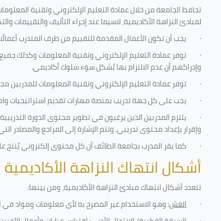
تحافظ الجامعة من خلال عمادة التعليم الإلكتروني وتقنية المعلومات
لمبادئ النزاهة الأكاديمية، لاسيما عند إجراء التأليف والتقييمات والت
·
يجب أن تكون الأعمال المقدمة للتقييم من طرف المتدرب أعمالًا
·
توفر عمادة التعليم الإلكتروني وتقنية المعلومات وكذلك جميع ش
وإدراكهم أن عدم الالتزام بها يُشكل سوء سلوك أكاديمي.
·
توفر عمادة التعليم الإلكتروني وتقنية المعلومات للمدربين مجموع
·
يجب على كل جهة تدريب بمنصة مهارات تقديم استراتيجيات واضحة
·
يلتزم المدربين الذين يرغبون في تطوير محتوى الدورة التدريب
وإقرار بإعداد محتوى تدريبي. وتتم الإشارة إلى المراجع والمصادر ال
·
كما يقر المدرب بجامعة الطائف أن كل محتوى إلكتروني يُنتج 
أشكال انتهاك النزاهة الأكاديمية
تتعدد أشكال انتهاك مبادئ النزاهة الأكاديمية، ومن بينها
:
·
الغش
: وهو الاستخدام غير المصرح به لأي معلومات ومواد في ا
·
السرقة الفكرية/ الانتحال الأدبي
: اقتباس عبارات وأعمال الآخر