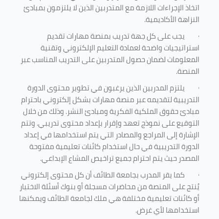
اتخاذ الإجراءات اللازمة مع المتدربين الذين لا يلتزمون بمبادئ
النزاهة الأكاديمية.
·
يجب على كل جهة تدريب بمنصة مهارات تقديم
استراتيجيات واضحة لعمادة التعليم الإلكتروني وتقنية
المعلومات لضمان حصول المتدربين على التدريب المناسب عبر
المنصة.
·
يلتزم المدربين الذين يرغبون في تطوير محتوى الدورة
التدريبية لتقديمه عبر منصة مهارات بشكل إلكتروني باحترام
مبادئ حقوق الملكية الفكرية ومبادئ النشر. وذلك من خلال
التوقيع على نموذج تعهد وإقرار بإعداد محتوى تدريبي. وتتم
الإشارة إلى المراجع والمصادر التي يتم استخدامها في إعداد
الدورة التدريبية في حال استخدام كائنات تعليمية مفتوحة
المصدر حيث يتم احترام جميع تراخيص المشاع الإبداعي.
·
كما يقر المدرب بجامعة الطائف أن كل محتوى إلكتروني
يُنتج على المنصة من محاضرات مسجلة أو بنوك أسئلة الاختبار
أو كائنات تعليمية مختلفة هي ملك لجامعة الطائف ويمكنها
استخدامها لأي غرض
.