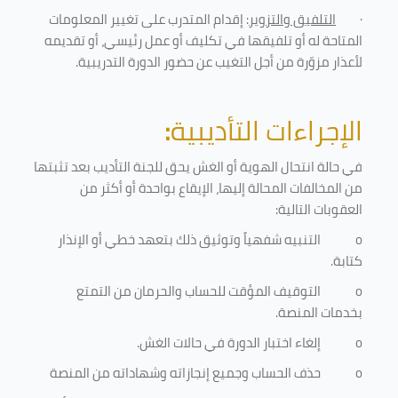
·
التلفيق والتزوير
: إقدام المتدرب على تغيير المعلومات
المتاحة له أو تلفيقها في تكليف أو عمل رئيسي، أو تقديمه
لأعذار مزوّرة من أجل التغيب عن حضور الدورة التدريبية
.
الإجراءات التأديبية
:
في حالة انتحال الهوية أو الغش يحق للجنة التأديب بعد تثبتها
من المخالفات المحالة إليها، الإيقاع بواحدة أو أكثر من
العقوبات التالية:
o
التنبيه شفهياً وتوثيق ذلك بتعهد خطي أو الإنذار
كتابة.
o
التوقيف المؤقت للحساب والحرمان من التمتع
بخدمات المنصة
.
o
إلغاء اختبار الدورة في حالات الغش.
o
حذف الحساب وجميع إنجازاته وشهاداته من المنصة