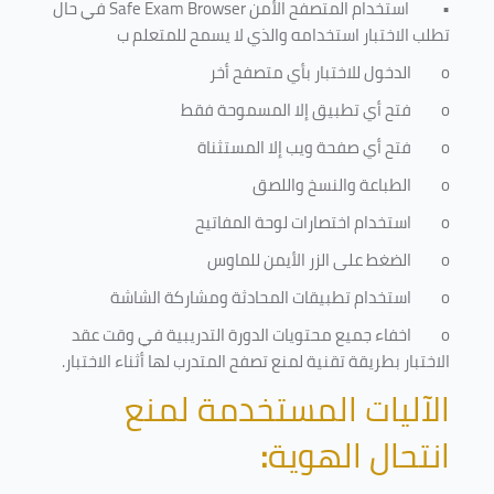
•
استخدام المتصفح الأمن
Safe Exam Browser
في حال
تطلب الاختبار استخدامه والذي لا يسمح للمتعلم ب
o
الدخول للاختبار بأي متصفح أخر
o
فتح أي تطبيق إلا المسموحة فقط
o
فتح أي صفحة ويب إلا المستثناة
o
الطباعة والنسخ واللصق
o
استخدام اختصارات لوحة المفاتيح
o
الضغط على الزر الأيمن للماوس
o
استخدام تطبيقات المحادثة ومشاركة الشاشة
o
اخفاء جميع محتويات الدورة التدريبية في وقت عقد
الاختبار بطريقة تقنية لمنع تصفح المتدرب لها أثناء الاختبار.
الآليات المستخدمة لمنع
انتحال الهوية
: