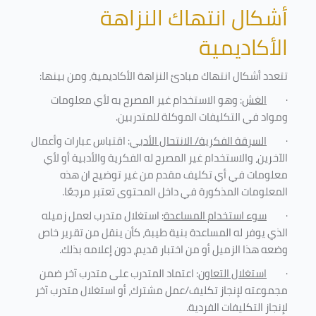
أشكال انتهاك النزاهة
الأكاديمية
تتعدد أشكال انتهاك مبادئ النزاهة الأكاديمية، ومن بينها
:
·
الغش
: وهو الاستخدام غير المصرح به لأي معلومات
ومواد في التكليفات
الموكلة للمتدربين
.
·
السرقة الفكرية/ الانتحال الأدبي
: اقتباس عبارات وأعمال
الآخرين، والاستخدام غير المصرح له الفكرية والأدبية أو لأي
معلومات في أي تكليف مقدم من غير توضيح ان هذه
المعلومات المذكورة في داخل المحتوى تعتبر مرجعًا
.
·
سوء استخدام المساعدة
: استغلال متدرب لعمل زميله
الذي يوفر له المساعدة بنية طيبة، كأن ينقل من تقرير خاص
وضعه هذا الزميل أو من اختبار قديم، دون إعلامه بذلك
.
·
استغلال التعاون
: اعتماد المتدرب على متدرب آخر ضمن
مجموعته لإنجاز تكليف/عمل مشترك، أو استغلال متدرب آخر
لإنجاز
التكليفات الفردية
.