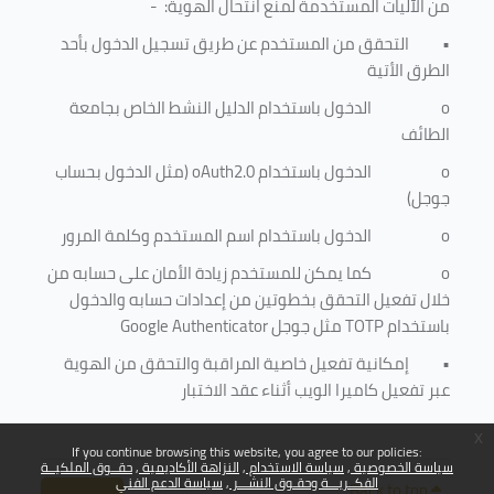
من الآليات المستخدمة لمنع
انتحال الهوية
: -
•
التحقق من المستخدم عن طريق تسجيل الدخول بأحد
الطرق الأتية
o
الدخول باستخدام الدليل النشط الخاص بجامعة
الطائف
o
الدخول باستخدام
oAuth2.0
(مثل الدخول بحساب
جوجل)
o
الدخول باستخدام اسم المستخدم وكلمة المرور
o
كما يمكن للمستخدم زيادة الأمان على حسابه من
خلال تفعيل التحقق بخطوتين من إعدادات حسابه والدخول
باستخدام
TOTP
مثل جوجل
Google Authenticator
•
إمكانية تفعيل خاصية المراقبة والتحقق من الهوية
عبر تفعيل كاميرا الويب أثناء عقد الاختبار
x
If you continue browsing this website, you agree to our policies:
سياسة الخصوصية
سياسة الاستخدام
النزاهة الأكاديمية
حقــوق الملكيــة
الفكــريـــة وحقـوق النشـــر
سياسة الدعم الفني
Back to top