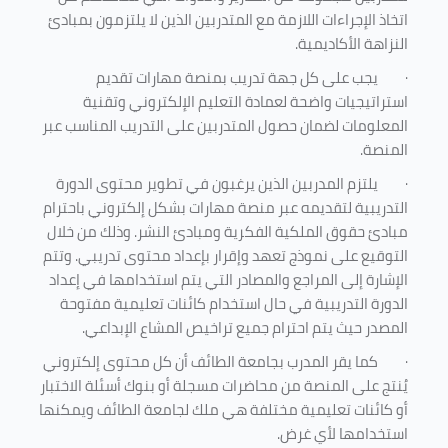
اتخاذ الإجراءات اللازمة مع المتدربين الذين لا يلتزمون بمبادئ
النزاهة الأكاديمية.
·
يجب على كل جهة تدريب بمنصة مهارات تقديم
استراتيجيات واضحة لعمادة التعليم الإلكتروني وتقنية
المعلومات لضمان حصول المتدربين على التدريب المناسب عبر
المنصة.
·
يلتزم المدربين الذين يرغبون في تطوير محتوى الدورة
التدريبية لتقديمه عبر منصة مهارات بشكل إلكتروني باحترام
مبادئ حقوق الملكية الفكرية ومبادئ النشر. وذلك من خلال
التوقيع على نموذج تعهد وإقرار بإعداد محتوى تدريبي. وتتم
الإشارة إلى المراجع والمصادر التي يتم استخدامها في إعداد
الدورة التدريبية في حال استخدام كائنات تعليمية مفتوحة
المصدر حيث يتم احترام جميع تراخيص المشاع الإبداعي.
·
كما يقر المدرب بجامعة الطائف أن كل محتوى إلكتروني
يُنتج على المنصة من محاضرات مسجلة أو بنوك أسئلة الاختبار
أو كائنات تعليمية مختلفة هي ملك لجامعة الطائف ويمكنها
استخدامها لأي غرض
.