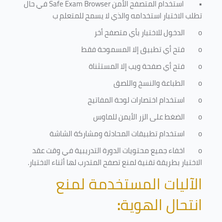
•
استخدام المتصفح الأمن
Safe Exam Browser
في حال
تطلب الاختبار استخدامه والذي لا يسمح للمتعلم ب
o
الدخول للاختبار بأي متصفح أخر
o
فتح أي تطبيق إلا المسموحة فقط
o
فتح أي صفحة ويب إلا المستثناة
o
الطباعة والنسخ واللصق
o
استخدام اختصارات لوحة المفاتيح
o
الضغط على الزر الأيمن للماوس
o
استخدام تطبيقات المحادثة ومشاركة الشاشة
o
اخفاء جميع محتويات الدورة التدريبية في وقت عقد
الاختبار بطريقة تقنية لمنع تصفح المتدرب لها أثناء الاختبار.
الآليات المستخدمة لمنع
انتحال الهوية
: