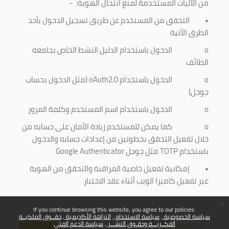
من الآليات المستخدمة لمنع
انتحال الهوية
: -
•
التحقق من المستخدم عن طريق تسجيل الدخول بأحد
الطرق الأتية
o
الدخول باستخدام الدليل النشط الخاص بجامعة
الطائف
o
الدخول باستخدام
oAuth2.0
(مثل الدخول بحساب
جوجل)
o
الدخول باستخدام اسم المستخدم وكلمة المرور
o
كما يمكن للمستخدم زيادة الأمان على حسابه من
خلال تفعيل التحقق بخطوتين من إعدادات حسابه والدخول
باستخدام
TOTP
مثل جوجل
Google Authenticator
•
إمكانية تفعيل خاصية المراقبة والتحقق من الهوية
عبر تفعيل كاميرا الويب أثناء عقد الاختبار
x
If you continue browsing this website, you agree to our policies:
سياسة الخصوصية
سياسة الاستخدام
النزاهة الأكاديمية
حقــوق الملكيــة
الفكــريـــة وحقـوق النشـــر
سياسة الدعم الفني
Back to top