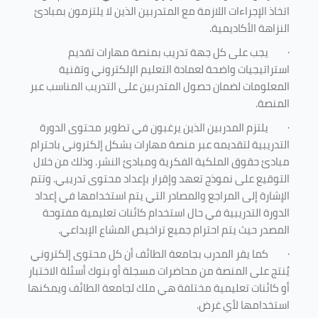
اتخاذ الإجراءات اللازمة مع المتدربين الذين لا يلتزمون بمبادئ
النزاهة الأكاديمية.
·
يجب على كل جهة تدريب بمنصة مهارات تقديم
استراتيجيات واضحة لعمادة التعليم الإلكتروني وتقنية
المعلومات لضمان حصول المتدربين على التدريب المناسب عبر
المنصة.
·
يلتزم المدربين الذين يرغبون في تطوير محتوى الدورة
التدريبية لتقديمه عبر منصة مهارات بشكل إلكتروني باحترام
مبادئ حقوق الملكية الفكرية ومبادئ النشر. وذلك من خلال
التوقيع على نموذج تعهد وإقرار بإعداد محتوى تدريبي. وتتم
الإشارة إلى المراجع والمصادر التي يتم استخدامها في إعداد
الدورة التدريبية في حال استخدام كائنات تعليمية مفتوحة
المصدر حيث يتم احترام جميع تراخيص المشاع الإبداعي.
·
كما يقر المدرب بجامعة الطائف أن كل محتوى إلكتروني
يُنتج على المنصة من محاضرات مسجلة أو بنوك أسئلة الاختبار
أو كائنات تعليمية مختلفة هي ملك لجامعة الطائف ويمكنها
استخدامها لأي غرض
.