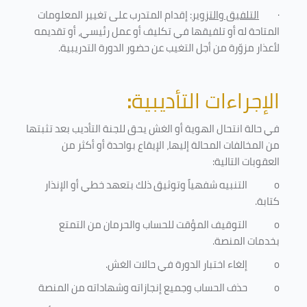
·
التلفيق والتزوير
: إقدام المتدرب على تغيير المعلومات
المتاحة له أو تلفيقها في تكليف أو عمل رئيسي، أو تقديمه
لأعذار مزوّرة من أجل التغيب عن حضور الدورة التدريبية
.
الإجراءات التأديبية
:
في حالة انتحال الهوية أو الغش يحق للجنة التأديب بعد تثبتها
من المخالفات المحالة إليها، الإيقاع بواحدة أو أكثر من
العقوبات التالية:
o
التنبيه شفهياً وتوثيق ذلك بتعهد خطي أو الإنذار
كتابة.
o
التوقيف المؤقت للحساب والحرمان من التمتع
بخدمات المنصة
.
o
إلغاء اختبار الدورة في حالات الغش.
o
حذف الحساب وجميع إنجازاته وشهاداته من المنصة