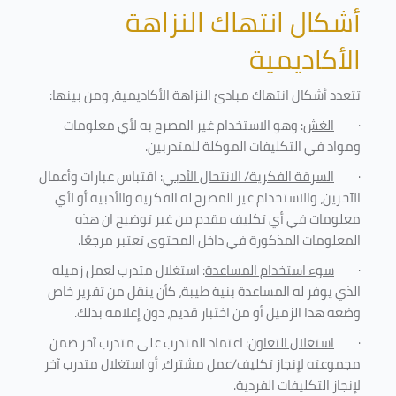
أشكال انتهاك النزاهة
الأكاديمية
تتعدد أشكال انتهاك مبادئ النزاهة الأكاديمية، ومن بينها
:
·
الغش
: وهو الاستخدام غير المصرح به لأي معلومات
ومواد في التكليفات
الموكلة للمتدربين
.
·
السرقة الفكرية/ الانتحال الأدبي
: اقتباس عبارات وأعمال
الآخرين، والاستخدام غير المصرح له الفكرية والأدبية أو لأي
معلومات في أي تكليف مقدم من غير توضيح ان هذه
المعلومات المذكورة في داخل المحتوى تعتبر مرجعًا
.
·
سوء استخدام المساعدة
: استغلال متدرب لعمل زميله
الذي يوفر له المساعدة بنية طيبة، كأن ينقل من تقرير خاص
وضعه هذا الزميل أو من اختبار قديم، دون إعلامه بذلك
.
·
استغلال التعاون
: اعتماد المتدرب على متدرب آخر ضمن
مجموعته لإنجاز تكليف/عمل مشترك، أو استغلال متدرب آخر
لإنجاز
التكليفات الفردية
.