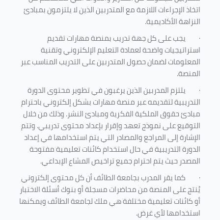
اتخاذ الإجراءات اللازمة مع المتدربين الذين لا يلتزمون بمبادئ
النزاهة الأكاديمية.
·
يجب على كل جهة تدريب بمنصة مهارات تقديم
استراتيجيات واضحة لعمادة التعليم الإلكتروني وتقنية
المعلومات لضمان حصول المتدربين على التدريب المناسب عبر
المنصة.
·
يلتزم المدربين الذين يرغبون في تطوير محتوى الدورة
التدريبية لتقديمه عبر منصة مهارات بشكل إلكتروني باحترام
مبادئ حقوق الملكية الفكرية ومبادئ النشر. وذلك من خلال
التوقيع على نموذج تعهد وإقرار بإعداد محتوى تدريبي. وتتم
الإشارة إلى المراجع والمصادر التي يتم استخدامها في إعداد
الدورة التدريبية في حال استخدام كائنات تعليمية مفتوحة
المصدر حيث يتم احترام جميع تراخيص المشاع الإبداعي.
·
كما يقر المدرب بجامعة الطائف أن كل محتوى إلكتروني
يُنتج على المنصة من محاضرات مسجلة أو بنوك أسئلة الاختبار
أو كائنات تعليمية مختلفة هي ملك لجامعة الطائف ويمكنها
استخدامها لأي غرض
.