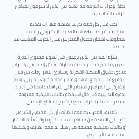
اتخاذ الإجراءات اللازمة مع المتدربين الذين لا يلتزمون بمبادئ
النزاهة الأكاديمية.
·
يجب على كل جهة تدريب بمنصة مهارات تقديم
استراتيجيات واضحة لعمادة التعليم الإلكتروني وتقنية
المعلومات لضمان حصول المتدربين على التدريب المناسب عبر
المنصة.
·
يلتزم المدربين الذين يرغبون في تطوير محتوى الدورة
التدريبية لتقديمه عبر منصة مهارات بشكل إلكتروني باحترام
مبادئ حقوق الملكية الفكرية ومبادئ النشر. وذلك من خلال
التوقيع على نموذج تعهد وإقرار بإعداد محتوى تدريبي. وتتم
الإشارة إلى المراجع والمصادر التي يتم استخدامها في إعداد
الدورة التدريبية في حال استخدام كائنات تعليمية مفتوحة
المصدر حيث يتم احترام جميع تراخيص المشاع الإبداعي.
·
كما يقر المدرب بجامعة الطائف أن كل محتوى إلكتروني
يُنتج على المنصة من محاضرات مسجلة أو بنوك أسئلة الاختبار
أو كائنات تعليمية مختلفة هي ملك لجامعة الطائف ويمكنها
استخدامها لأي غرض
.