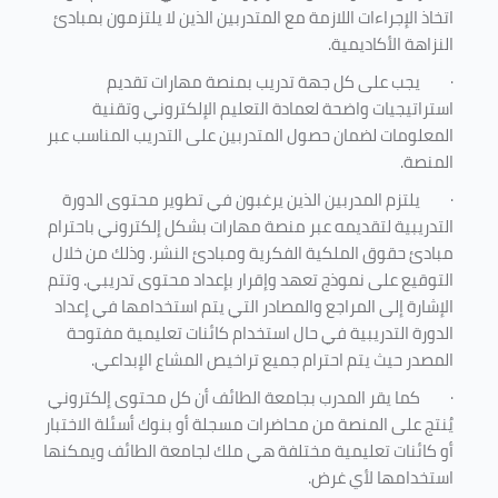
اتخاذ الإجراءات اللازمة مع المتدربين الذين لا يلتزمون بمبادئ
النزاهة الأكاديمية.
·
يجب على كل جهة تدريب بمنصة مهارات تقديم
استراتيجيات واضحة لعمادة التعليم الإلكتروني وتقنية
المعلومات لضمان حصول المتدربين على التدريب المناسب عبر
المنصة.
·
يلتزم المدربين الذين يرغبون في تطوير محتوى الدورة
التدريبية لتقديمه عبر منصة مهارات بشكل إلكتروني باحترام
مبادئ حقوق الملكية الفكرية ومبادئ النشر. وذلك من خلال
التوقيع على نموذج تعهد وإقرار بإعداد محتوى تدريبي. وتتم
الإشارة إلى المراجع والمصادر التي يتم استخدامها في إعداد
الدورة التدريبية في حال استخدام كائنات تعليمية مفتوحة
المصدر حيث يتم احترام جميع تراخيص المشاع الإبداعي.
·
كما يقر المدرب بجامعة الطائف أن كل محتوى إلكتروني
يُنتج على المنصة من محاضرات مسجلة أو بنوك أسئلة الاختبار
أو كائنات تعليمية مختلفة هي ملك لجامعة الطائف ويمكنها
استخدامها لأي غرض
.