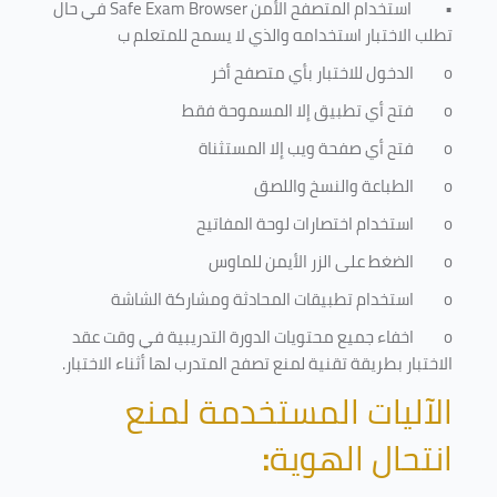
•
استخدام المتصفح الأمن
Safe Exam Browser
في حال
تطلب الاختبار استخدامه والذي لا يسمح للمتعلم ب
o
الدخول للاختبار بأي متصفح أخر
o
فتح أي تطبيق إلا المسموحة فقط
o
فتح أي صفحة ويب إلا المستثناة
o
الطباعة والنسخ واللصق
o
استخدام اختصارات لوحة المفاتيح
o
الضغط على الزر الأيمن للماوس
o
استخدام تطبيقات المحادثة ومشاركة الشاشة
o
اخفاء جميع محتويات الدورة التدريبية في وقت عقد
الاختبار بطريقة تقنية لمنع تصفح المتدرب لها أثناء الاختبار.
الآليات المستخدمة لمنع
انتحال الهوية
: