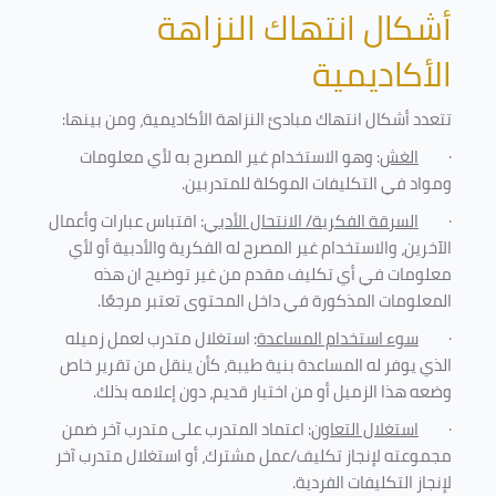
أشكال انتهاك النزاهة
الأكاديمية
تتعدد أشكال انتهاك مبادئ النزاهة الأكاديمية، ومن بينها
:
·
الغش
: وهو الاستخدام غير المصرح به لأي معلومات
ومواد في التكليفات
الموكلة للمتدربين
.
·
السرقة الفكرية/ الانتحال الأدبي
: اقتباس عبارات وأعمال
الآخرين، والاستخدام غير المصرح له الفكرية والأدبية أو لأي
معلومات في أي تكليف مقدم من غير توضيح ان هذه
المعلومات المذكورة في داخل المحتوى تعتبر مرجعًا
.
·
سوء استخدام المساعدة
: استغلال متدرب لعمل زميله
الذي يوفر له المساعدة بنية طيبة، كأن ينقل من تقرير خاص
وضعه هذا الزميل أو من اختبار قديم، دون إعلامه بذلك
.
·
استغلال التعاون
: اعتماد المتدرب على متدرب آخر ضمن
مجموعته لإنجاز تكليف/عمل مشترك، أو استغلال متدرب آخر
لإنجاز
التكليفات الفردية
.