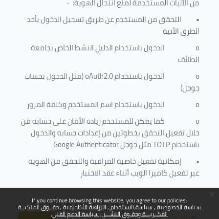
من الآليات المستخدمة لمنع
انتحال الهوية
: -
•
التحقق من المستخدم عن طريق تسجيل الدخول بأحد
الطرق الأتية
o
الدخول باستخدام الدليل النشط الخاص بجامعة
الطائف
o
الدخول باستخدام
oAuth2.0
(مثل الدخول بحساب
جوجل)
o
الدخول باستخدام اسم المستخدم وكلمة المرور
o
كما يمكن للمستخدم زيادة الأمان على حسابه من
خلال تفعيل التحقق بخطوتين من إعدادات حسابه والدخول
باستخدام
TOTP
مثل جوجل
Google Authenticator
•
إمكانية تفعيل خاصية المراقبة والتحقق من الهوية
عبر تفعيل كاميرا الويب أثناء عقد الاختبار
x
If you continue browsing this website, you agree to our policies:
سياسة الخصوصية
سياسة الاستخدام
النزاهة الأكاديمية
حقــوق الملكيــة
الفكــريـــة وحقـوق النشـــر
سياسة الدعم الفني
Back to top