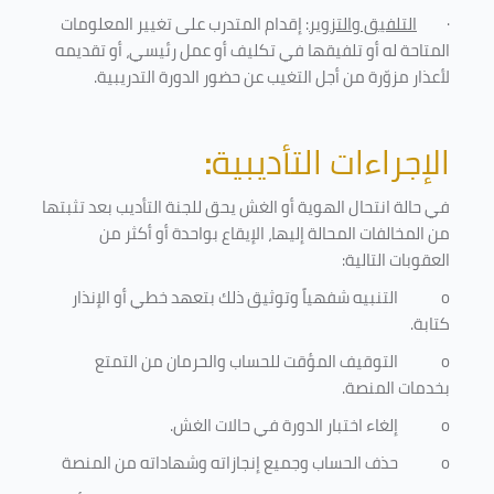
·
التلفيق والتزوير
: إقدام المتدرب على تغيير المعلومات
المتاحة له أو تلفيقها في تكليف أو عمل رئيسي، أو تقديمه
لأعذار مزوّرة من أجل التغيب عن حضور الدورة التدريبية
.
الإجراءات التأديبية
:
في حالة انتحال الهوية أو الغش يحق للجنة التأديب بعد تثبتها
من المخالفات المحالة إليها، الإيقاع بواحدة أو أكثر من
العقوبات التالية:
o
التنبيه شفهياً وتوثيق ذلك بتعهد خطي أو الإنذار
كتابة.
o
التوقيف المؤقت للحساب والحرمان من التمتع
بخدمات المنصة
.
o
إلغاء اختبار الدورة في حالات الغش.
o
حذف الحساب وجميع إنجازاته وشهاداته من المنصة