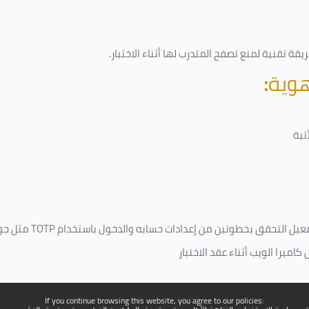
قة تقنية لمنع تصفح المتدرب لها أثناء الاختبار.
هوية
:
تية
فعيل التحقق بخطوتين من إعدادات حسابه والدخول باستخدام
TOTP
مثل جو
ميرا الويب أثناء عقد الاختبار
If you continue browsing this website, you agree to our policies: