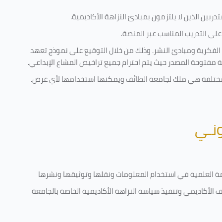
ربين الذين لا يلتزمون بمبادئ النزاهة الأكاديمية.
لى التدريب المناسب عبر المنصة.
 الفكرية ومبادئ النشر. وذلك من خلال التوقيع على نموذج تعهد
ية مفتوحة المصدر حيث يتم احترام جميع تراخيص المشاع الإبداعي.
ية مختلفة هي ملك لجامعة الطائف ويمكنها استخدامها لأي غرض
.
ونـي
قامة العلمية في استخدام المعلومات ونقلها وتوثيقها ونشرها
رف الأكاديمي وتنفيذ سياسة النزاهة الأكاديمية الخاصة بالجامعة