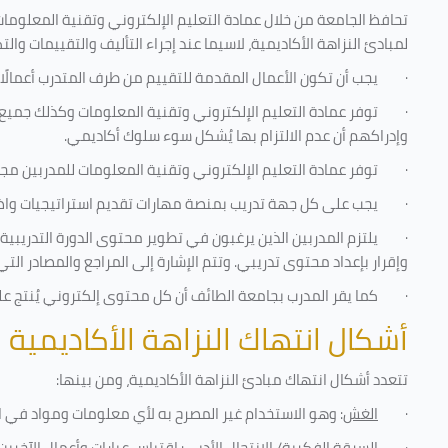
تحافظ الجامعة من خلال عمادة التعليم الإلكتروني وتقنية المعلومات
لمبادئ النزاهة الأكاديمية، لاسيما عند إجراء التأليف والتقييمات والت
·
يجب أن تكون الأعمال المقدمة للتقييم من طرف المتدرب أعمالًا
·
توفر عمادة التعليم الإلكتروني وتقنية المعلومات وكذلك جميع ش
وإدراكهم أن عدم الالتزام بها يُشكل سوء سلوك أكاديمي.
·
توفر عمادة التعليم الإلكتروني وتقنية المعلومات للمدربين مجموع
·
يجب على كل جهة تدريب بمنصة مهارات تقديم استراتيجيات واضحة
·
يلتزم المدربين الذين يرغبون في تطوير محتوى الدورة التدريب
وإقرار بإعداد محتوى تدريبي. وتتم الإشارة إلى المراجع والمصادر ال
·
كما يقر المدرب بجامعة الطائف أن كل محتوى إلكتروني يُنتج 
أشكال انتهاك النزاهة الأكاديمية
تتعدد أشكال انتهاك مبادئ النزاهة الأكاديمية، ومن بينها
:
·
الغش
: وهو الاستخدام غير المصرح به لأي معلومات ومواد في ا
·
السرقة الفكرية/ الانتحال الأدبي
: اقتباس عبارات وأعمال الآخر