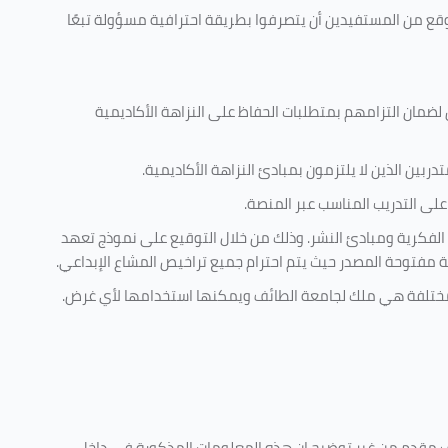
وقع من المستفيدين أن يتصرفوا بطريقة احترافية مسؤولة تبعًا
 لضمان التزامهم بمتطلبات الحفاظ على النزاهة الأكاديمية
ربين الذين لا يلتزمون بمبادئ النزاهة الأكاديمية.
لى التدريب المناسب عبر المنصة.
 الفكرية ومبادئ النشر. وذلك من خلال التوقيع على نموذج تعهد
ية مفتوحة المصدر حيث يتم احترام جميع تراخيص المشاع الإبداعي.
ية مختلفة هي ملك لجامعة الطائف ويمكنها استخدامها لأي غرض
.
كليف مقدم من غير توضيح ان هذه المعلومات المذكورة في داخل