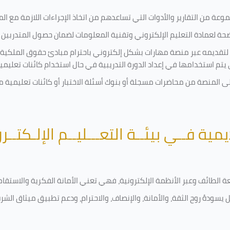
ة من التقارير والأدوات التي تساعدهم من اتخاذ الإجراءات اللازمة مع المتد
 لعمادة التعليم الإلكتروني وتقنية المعلومات لضمان حصول المتدربين ع
ية لتقديمه عبر منصة مهارات بشكل إلكتروني باحترام مبادئ حقوق الملكية
تي يتم استخدامها في إعداد الدورة التدريبية في حال استخدام كائنات تعليم
على المنصة من محاضرات مسجلة أو بنوك أسئلة الاختبار أو كائنات تعليم
يمية فــي بيئــة التعـــليــم الإلـكتــر
امعة الطائف وعبر الأنظمة الإلكترونية، فهي تعني الأمانة الفكرية والاست
 يسودهُ روح الثقة، والأمانة، والإنصاف، والاحترام، ودعم تطبيق ميثاق الش