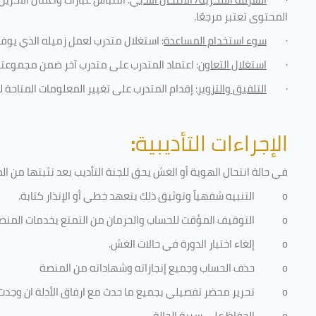
المحتوى تعتبر مرجعًا
.
·
سوء استخدام المساعدة
: استغلال متدرب لعمل زميله الذي يوفر
·
استغلال التعاون
: اعتماد المتدرب على متدرب آخر ضمن مجموعته 
·
التلفيق والتزوير
: إقدام المتدرب على تغيير المعلومات المتاحة ل
الإجراءات التأديبية
:
في حالة انتحال الهوية أو الغش يحق للجنة التأديب بعد تثبتها من المخا
o
التنبيه شفهياً وتوثيق ذلك بتعهد خطي أو الإنذار كتابة.
o
التوقيف المؤقت للحساب والحرمان من التمتع بخدمات المنص
o
إلغاء اختبار الدورة في حالات الغش.
o
حذف الحساب وجميع إنجازاته وشهاداته من المنصة
o
تحرير محضر تفصيلي بجميع ما حدث مع ارفاق الأدلة ان وجدت
o
الحفاظ على سرية الحالة.