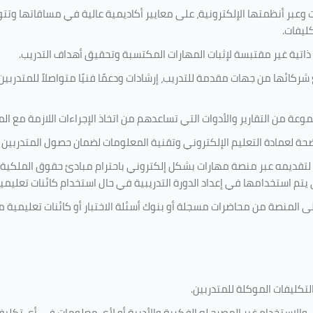
 وعبر أنظمتها الإلكترونية، على معايير أكاديمية عالية في مساقاتها وتت
كليفات.
 ذاتية غير مقتبسة لإثبات المهارات المكتسبة وتحقيق أهداف التدريب.
ركائها من جهات مقدمة للتدريب، إرشادات ودعمًا فنيًا متواصلاً للمتدربين
ة من التقارير والأدوات التي تساعدهم من اتخاذ الإجراءات اللازمة مع المتد
 لعمادة التعليم الإلكتروني وتقنية المعلومات لضمان حصول المتدربين ع
ية لتقديمه عبر منصة مهارات بشكل إلكتروني باحترام مبادئ حقوق الملكية
تي يتم استخدامها في إعداد الدورة التدريبية في حال استخدام كائنات تعليم
على المنصة من محاضرات مسجلة أو بنوك أسئلة الاختبار أو كائنات تعليم
لتكليفات
الموكلة للمتدربين
.
ين، والاستخدام غير المصرح له الفكرية والأدبية أو لأي معلومات في أي ت