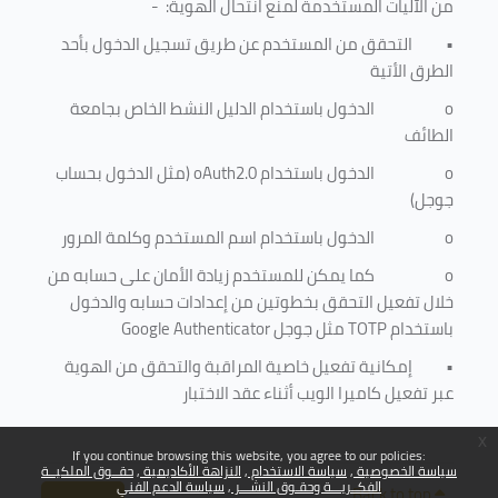
من الآليات المستخدمة لمنع
انتحال الهوية
: -
•
التحقق من المستخدم عن طريق تسجيل الدخول بأحد
الطرق الأتية
o
الدخول باستخدام الدليل النشط الخاص بجامعة
الطائف
o
الدخول باستخدام
oAuth2.0
(مثل الدخول بحساب
جوجل)
o
الدخول باستخدام اسم المستخدم وكلمة المرور
o
كما يمكن للمستخدم زيادة الأمان على حسابه من
خلال تفعيل التحقق بخطوتين من إعدادات حسابه والدخول
باستخدام
TOTP
مثل جوجل
Google Authenticator
•
إمكانية تفعيل خاصية المراقبة والتحقق من الهوية
عبر تفعيل كاميرا الويب أثناء عقد الاختبار
x
If you continue browsing this website, you agree to our policies:
سياسة الخصوصية
سياسة الاستخدام
النزاهة الأكاديمية
حقــوق الملكيــة
الفكــريـــة وحقـوق النشـــر
سياسة الدعم الفني
Back to top