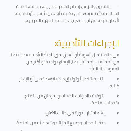
·
التلفيق والتزوير
: إقدام المتدرب على تغيير المعلومات
المتاحة له أو تلفيقها في تكليف أو عمل رئيسي، أو تقديمه
لأعذار مزوّرة من أجل التغيب عن حضور الدورة التدريبية
.
الإجراءات التأديبية
:
في حالة انتحال الهوية أو الغش يحق للجنة التأديب بعد تثبتها
من المخالفات المحالة إليها، الإيقاع بواحدة أو أكثر من
العقوبات التالية:
o
التنبيه شفهياً وتوثيق ذلك بتعهد خطي أو الإنذار
كتابة.
o
التوقيف المؤقت للحساب والحرمان من التمتع
بخدمات المنصة
.
o
إلغاء اختبار الدورة في حالات الغش.
o
حذف الحساب وجميع إنجازاته وشهاداته من المنصة