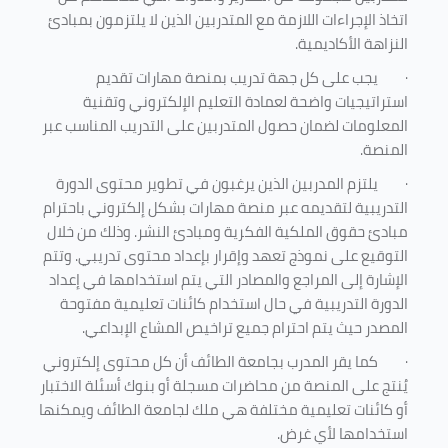
اتخاذ الإجراءات اللازمة مع المتدربين الذين لا يلتزمون بمبادئ
النزاهة الأكاديمية.
·
يجب على كل جهة تدريب بمنصة مهارات تقديم
استراتيجيات واضحة لعمادة التعليم الإلكتروني وتقنية
المعلومات لضمان حصول المتدربين على التدريب المناسب عبر
المنصة.
·
يلتزم المدربين الذين يرغبون في تطوير محتوى الدورة
التدريبية لتقديمه عبر منصة مهارات بشكل إلكتروني باحترام
مبادئ حقوق الملكية الفكرية ومبادئ النشر. وذلك من خلال
التوقيع على نموذج تعهد وإقرار بإعداد محتوى تدريبي. وتتم
الإشارة إلى المراجع والمصادر التي يتم استخدامها في إعداد
الدورة التدريبية في حال استخدام كائنات تعليمية مفتوحة
المصدر حيث يتم احترام جميع تراخيص المشاع الإبداعي.
·
كما يقر المدرب بجامعة الطائف أن كل محتوى إلكتروني
يُنتج على المنصة من محاضرات مسجلة أو بنوك أسئلة الاختبار
أو كائنات تعليمية مختلفة هي ملك لجامعة الطائف ويمكنها
استخدامها لأي غرض
.