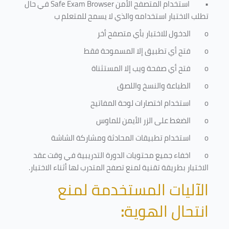
•
استخدام المتصفح الأمن
Safe Exam Browser
في حال
تطلب الاختبار استخدامه والذي لا يسمح للمتعلم ب
o
الدخول للاختبار بأي متصفح أخر
o
فتح أي تطبيق إلا المسموحة فقط
o
فتح أي صفحة ويب إلا المستثناة
o
الطباعة والنسخ واللصق
o
استخدام اختصارات لوحة المفاتيح
o
الضغط على الزر الأيمن للماوس
o
استخدام تطبيقات المحادثة ومشاركة الشاشة
o
اخفاء جميع محتويات الدورة التدريبية في وقت عقد
الاختبار بطريقة تقنية لمنع تصفح المتدرب لها أثناء الاختبار.
الآليات المستخدمة لمنع
انتحال الهوية
: