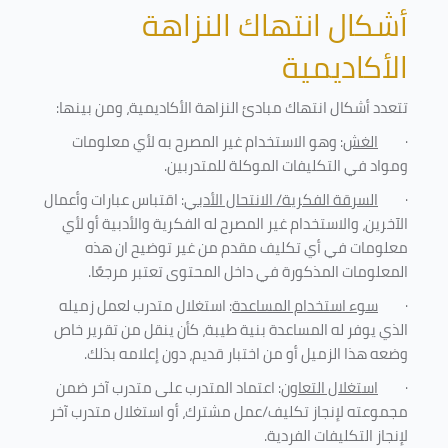
أشكال انتهاك النزاهة
الأكاديمية
تتعدد أشكال انتهاك مبادئ النزاهة الأكاديمية، ومن بينها
:
·
الغش
: وهو الاستخدام غير المصرح به لأي معلومات
ومواد في التكليفات
الموكلة للمتدربين
.
·
السرقة الفكرية/ الانتحال الأدبي
: اقتباس عبارات وأعمال
الآخرين، والاستخدام غير المصرح له الفكرية والأدبية أو لأي
معلومات في أي تكليف مقدم من غير توضيح ان هذه
المعلومات المذكورة في داخل المحتوى تعتبر مرجعًا
.
·
سوء استخدام المساعدة
: استغلال متدرب لعمل زميله
الذي يوفر له المساعدة بنية طيبة، كأن ينقل من تقرير خاص
وضعه هذا الزميل أو من اختبار قديم، دون إعلامه بذلك
.
·
استغلال التعاون
: اعتماد المتدرب على متدرب آخر ضمن
مجموعته لإنجاز تكليف/عمل مشترك، أو استغلال متدرب آخر
لإنجاز
التكليفات الفردية
.