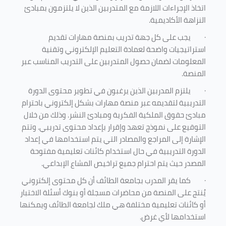
اتخاذ الإجراءات اللازمة مع المتدربين الذين لا يلتزمون بمبادئ
النزاهة الأكاديمية.
·
يجب على كل جهة تدريب بمنصة مهارات تقديم
استراتيجيات واضحة لعمادة التعليم الإلكتروني وتقنية
المعلومات لضمان حصول المتدربين على التدريب المناسب عبر
المنصة.
·
يلتزم المدربين الذين يرغبون في تطوير محتوى الدورة
التدريبية لتقديمه عبر منصة مهارات بشكل إلكتروني باحترام
مبادئ حقوق الملكية الفكرية ومبادئ النشر. وذلك من خلال
التوقيع على نموذج تعهد وإقرار بإعداد محتوى تدريبي. وتتم
الإشارة إلى المراجع والمصادر التي يتم استخدامها في إعداد
الدورة التدريبية في حال استخدام كائنات تعليمية مفتوحة
المصدر حيث يتم احترام جميع تراخيص المشاع الإبداعي.
·
كما يقر المدرب بجامعة الطائف أن كل محتوى إلكتروني
يُنتج على المنصة من محاضرات مسجلة أو بنوك أسئلة الاختبار
أو كائنات تعليمية مختلفة هي ملك لجامعة الطائف ويمكنها
استخدامها لأي غرض
.