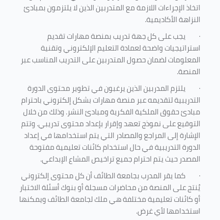
اتخاذ الإجراءات اللازمة مع المتدربين الذين لا يلتزمون بمبادئ
النزاهة الأكاديمية.
·
يجب على كل جهة تدريب بمنصة مهارات تقديم
استراتيجيات واضحة لعمادة التعليم الإلكتروني وتقنية
المعلومات لضمان حصول المتدربين على التدريب المناسب عبر
المنصة.
·
يلتزم المدربين الذين يرغبون في تطوير محتوى الدورة
التدريبية لتقديمه عبر منصة مهارات بشكل إلكتروني باحترام
مبادئ حقوق الملكية الفكرية ومبادئ النشر. وذلك من خلال
التوقيع على نموذج تعهد وإقرار بإعداد محتوى تدريبي. وتتم
الإشارة إلى المراجع والمصادر التي يتم استخدامها في إعداد
الدورة التدريبية في حال استخدام كائنات تعليمية مفتوحة
المصدر حيث يتم احترام جميع تراخيص المشاع الإبداعي.
·
كما يقر المدرب بجامعة الطائف أن كل محتوى إلكتروني
يُنتج على المنصة من محاضرات مسجلة أو بنوك أسئلة الاختبار
أو كائنات تعليمية مختلفة هي ملك لجامعة الطائف ويمكنها
استخدامها لأي غرض
.