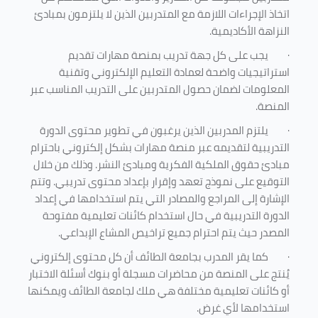
اتخاذ الإجراءات اللازمة مع المتدربين الذين لا يلتزمون بمبادئ
النزاهة الأكاديمية.
·
يجب على كل جهة تدريب بمنصة مهارات تقديم
استراتيجيات واضحة لعمادة التعليم الإلكتروني وتقنية
المعلومات لضمان حصول المتدربين على التدريب المناسب عبر
المنصة.
·
يلتزم المدربين الذين يرغبون في تطوير محتوى الدورة
التدريبية لتقديمه عبر منصة مهارات بشكل إلكتروني باحترام
مبادئ حقوق الملكية الفكرية ومبادئ النشر. وذلك من خلال
التوقيع على نموذج تعهد وإقرار بإعداد محتوى تدريبي. وتتم
الإشارة إلى المراجع والمصادر التي يتم استخدامها في إعداد
الدورة التدريبية في حال استخدام كائنات تعليمية مفتوحة
المصدر حيث يتم احترام جميع تراخيص المشاع الإبداعي.
·
كما يقر المدرب بجامعة الطائف أن كل محتوى إلكتروني
يُنتج على المنصة من محاضرات مسجلة أو بنوك أسئلة الاختبار
أو كائنات تعليمية مختلفة هي ملك لجامعة الطائف ويمكنها
استخدامها لأي غرض
.