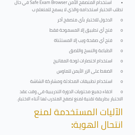
•
استخدام المتصفح الأمن
Safe Exam Browser
في حال
تطلب الاختبار استخدامه والذي لا يسمح للمتعلم ب
o
الدخول للاختبار بأي متصفح أخر
o
فتح أي تطبيق إلا المسموحة فقط
o
فتح أي صفحة ويب إلا المستثناة
o
الطباعة والنسخ واللصق
o
استخدام اختصارات لوحة المفاتيح
o
الضغط على الزر الأيمن للماوس
o
استخدام تطبيقات المحادثة ومشاركة الشاشة
o
اخفاء جميع محتويات الدورة التدريبية في وقت عقد
الاختبار بطريقة تقنية لمنع تصفح المتدرب لها أثناء الاختبار.
الآليات المستخدمة لمنع
انتحال الهوية
: