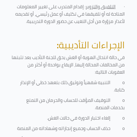
·
التلفيق والتزوير
: إقدام المتدرب على تغيير المعلومات
المتاحة له أو تلفيقها في تكليف أو عمل رئيسي، أو تقديمه
لأعذار مزوّرة من أجل التغيب عن حضور الدورة التدريبية
.
الإجراءات التأديبية
:
في حالة انتحال الهوية أو الغش يحق للجنة التأديب بعد تثبتها
من المخالفات المحالة إليها، الإيقاع بواحدة أو أكثر من
العقوبات التالية:
o
التنبيه شفهياً وتوثيق ذلك بتعهد خطي أو الإنذار
كتابة.
o
التوقيف المؤقت للحساب والحرمان من التمتع
بخدمات المنصة
.
o
إلغاء اختبار الدورة في حالات الغش.
o
حذف الحساب وجميع إنجازاته وشهاداته من المنصة