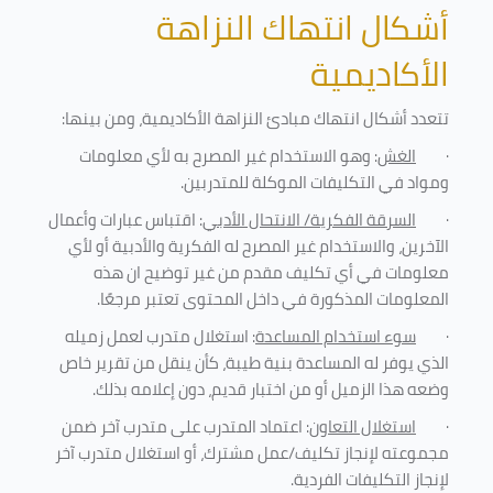
أشكال انتهاك النزاهة
الأكاديمية
تتعدد أشكال انتهاك مبادئ النزاهة الأكاديمية، ومن بينها
:
·
الغش
: وهو الاستخدام غير المصرح به لأي معلومات
ومواد في التكليفات
الموكلة للمتدربين
.
·
السرقة الفكرية/ الانتحال الأدبي
: اقتباس عبارات وأعمال
الآخرين، والاستخدام غير المصرح له الفكرية والأدبية أو لأي
معلومات في أي تكليف مقدم من غير توضيح ان هذه
المعلومات المذكورة في داخل المحتوى تعتبر مرجعًا
.
·
سوء استخدام المساعدة
: استغلال متدرب لعمل زميله
الذي يوفر له المساعدة بنية طيبة، كأن ينقل من تقرير خاص
وضعه هذا الزميل أو من اختبار قديم، دون إعلامه بذلك
.
·
استغلال التعاون
: اعتماد المتدرب على متدرب آخر ضمن
مجموعته لإنجاز تكليف/عمل مشترك، أو استغلال متدرب آخر
لإنجاز
التكليفات الفردية
.