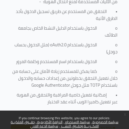
من الآليات المستخدمة لمنع
انتحال الهوية
: -
•
التحقق من المستخدم عن طريق تسجيل الدخول بأحد
الطرق الأتية
o
الدخول باستخدام الدليل النشط الخاص بجامعة
الطائف
o
الدخول باستخدام
oAuth2.0
(مثل الدخول بحساب
جوجل)
o
الدخول باستخدام اسم المستخدم وكلمة المرور
o
كما يمكن للمستخدم زيادة الأمان على حسابه من
خلال تفعيل التحقق بخطوتين من إعدادات حسابه والدخول
باستخدام
TOTP
مثل جوجل
Google Authenticator
•
إمكانية تفعيل خاصية المراقبة والتحقق من الهوية
عبر تفعيل كاميرا الويب أثناء عقد الاختبار
x
If you continue browsing this website, you agree to our policies:
سياسة الخصوصية
سياسة الاستخدام
النزاهة الأكاديمية
حقــوق الملكيــة
الفكــريـــة وحقـوق النشـــر
سياسة الدعم الفني
Back to top