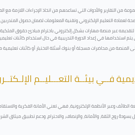
ة من التقارير والأدوات التي تساعدهم من اتخاذ الإجراءات اللازمة مع المتد
 لعمادة التعليم الإلكتروني وتقنية المعلومات لضمان حصول المتدربين ع
ية لتقديمه عبر منصة مهارات بشكل إلكتروني باحترام مبادئ حقوق الملكية
تي يتم استخدامها في إعداد الدورة التدريبية في حال استخدام كائنات تعليم
على المنصة من محاضرات مسجلة أو بنوك أسئلة الاختبار أو كائنات تعليم
يمية فــي بيئــة التعـــليــم الإلـكتــر
امعة الطائف وعبر الأنظمة الإلكترونية، فهي تعني الأمانة الفكرية والاست
 يسودهُ روح الثقة، والأمانة، والإنصاف، والاحترام، ودعم تطبيق ميثاق الش