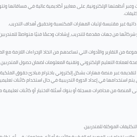
 وعبر أنظمتها الإلكترونية، على معايير أكاديمية عالية في مساقاتها وتت
كليفات.
 ذاتية غير مقتبسة لإثبات المهارات المكتسبة وتحقيق أهداف التدريب.
ركائها من جهات مقدمة للتدريب، إرشادات ودعمًا فنيًا متواصلاً للمتدربين
ة من التقارير والأدوات التي تساعدهم من اتخاذ الإجراءات اللازمة مع المتد
 لعمادة التعليم الإلكتروني وتقنية المعلومات لضمان حصول المتدربين ع
ية لتقديمه عبر منصة مهارات بشكل إلكتروني باحترام مبادئ حقوق الملكية
تي يتم استخدامها في إعداد الدورة التدريبية في حال استخدام كائنات تعليم
على المنصة من محاضرات مسجلة أو بنوك أسئلة الاختبار أو كائنات تعليم
لتكليفات
الموكلة للمتدربين
.
ين، والاستخدام غير المصرح له الفكرية والأدبية أو لأي معلومات في أي ت