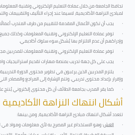
تحافظ الجامعة من خلال عمادة التعليم الإلكتروني وتقنية المعلومات
لمبادئ النزاهة الأكاديمية، لاسيما عند إجراء التأليف والتقييمات والت
·
يجب أن تكون الأعمال المقدمة للتقييم من طرف المتدرب أعمالًا
·
توفر عمادة التعليم الإلكتروني وتقنية المعلومات وكذلك جميع ش
وإدراكهم أن عدم الالتزام بها يُشكل سوء سلوك أكاديمي.
·
توفر عمادة التعليم الإلكتروني وتقنية المعلومات للمدربين مجموع
·
يجب على كل جهة تدريب بمنصة مهارات تقديم استراتيجيات واضحة
·
يلتزم المدربين الذين يرغبون في تطوير محتوى الدورة التدريب
وإقرار بإعداد محتوى تدريبي. وتتم الإشارة إلى المراجع والمصادر ال
·
كما يقر المدرب بجامعة الطائف أن كل محتوى إلكتروني يُنتج 
أشكال انتهاك النزاهة الأكاديمية
تتعدد أشكال انتهاك مبادئ النزاهة الأكاديمية، ومن بينها
:
·
الغش
: وهو الاستخدام غير المصرح به لأي معلومات ومواد في ا
·
السرقة الفكرية/ الانتحال الأدبي
: اقتباس عبارات وأعمال الآخر