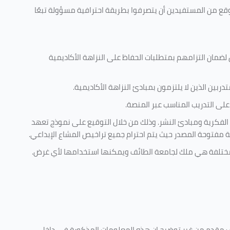
وقع من المستفيدين أن يتصرفوا بطريقة احترافية مسؤولة تبعًا
 لضمان التزامهم بمتطلبات الحفاظ على النزاهة الأكاديمية
ربين الذين لا يلتزمون بمبادئ النزاهة الأكاديمية.
لى التدريب المناسب عبر المنصة.
 الفكرية ومبادئ النشر. وذلك من خلال التوقيع على نموذج تعهد
ية مفتوحة المصدر حيث يتم احترام جميع تراخيص المشاع الإبداعي.
ية مختلفة هي ملك لجامعة الطائف ويمكنها استخدامها لأي غرض
.
كليف مقدم من غير توضيح ان هذه المعلومات المذكورة في داخل