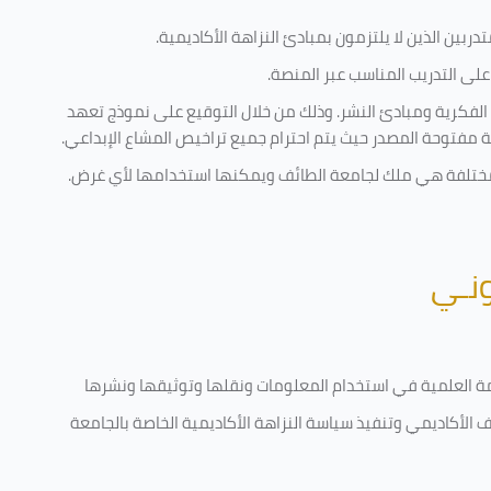
ربين الذين لا يلتزمون بمبادئ النزاهة الأكاديمية.
لى التدريب المناسب عبر المنصة.
 الفكرية ومبادئ النشر. وذلك من خلال التوقيع على نموذج تعهد
ية مفتوحة المصدر حيث يتم احترام جميع تراخيص المشاع الإبداعي.
ية مختلفة هي ملك لجامعة الطائف ويمكنها استخدامها لأي غرض
.
ونـي
قامة العلمية في استخدام المعلومات ونقلها وتوثيقها ونشرها
رف الأكاديمي وتنفيذ سياسة النزاهة الأكاديمية الخاصة بالجامعة