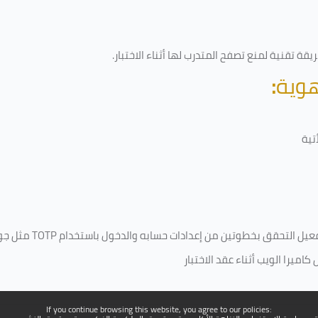
قة تقنية لمنع تصفح المتدرب لها أثناء الاختبار.
هوية
:
تية
فعيل التحقق بخطوتين من إعدادات حسابه والدخول باستخدام
TOTP
مثل جو
ميرا الويب أثناء عقد الاختبار
If you continue browsing this website, you agree to our policies: