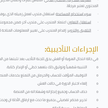
المحتوى تعتبر مرجعًا
.
·
سوء استخدام المساعدة
: استغلال متدرب لعمل زميله الذي يوفر
·
استغلال التعاون
: اعتماد المتدرب على متدرب آخر ضمن مجموعته 
·
التلفيق والتزوير
: إقدام المتدرب على تغيير المعلومات المتاحة ل
الإجراءات التأديبية
:
في حالة انتحال الهوية أو الغش يحق للجنة التأديب بعد تثبتها من المخا
o
التنبيه شفهياً وتوثيق ذلك بتعهد خطي أو الإنذار كتابة.
o
التوقيف المؤقت للحساب والحرمان من التمتع بخدمات المنص
o
إلغاء اختبار الدورة في حالات الغش.
o
حذف الحساب وجميع إنجازاته وشهاداته من المنصة
o
تحرير محضر تفصيلي بجميع ما حدث مع ارفاق الأدلة ان وجدت
o
الحفاظ على سرية الحالة.