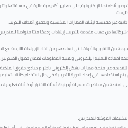
 وعبر أنظمتها الإلكترونية، على معايير أكاديمية عالية في مساقاتها وتت
كليفات.
 ذاتية غير مقتبسة لإثبات المهارات المكتسبة وتحقيق أهداف التدريب.
ركائها من جهات مقدمة للتدريب، إرشادات ودعمًا فنيًا متواصلاً للمتدربين
ة من التقارير والأدوات التي تساعدهم من اتخاذ الإجراءات اللازمة مع المتد
 لعمادة التعليم الإلكتروني وتقنية المعلومات لضمان حصول المتدربين ع
ية لتقديمه عبر منصة مهارات بشكل إلكتروني باحترام مبادئ حقوق الملكية
تي يتم استخدامها في إعداد الدورة التدريبية في حال استخدام كائنات تعليم
على المنصة من محاضرات مسجلة أو بنوك أسئلة الاختبار أو كائنات تعليم
لتكليفات
الموكلة للمتدربين
.
ين، والاستخدام غير المصرح له الفكرية والأدبية أو لأي معلومات في أي ت