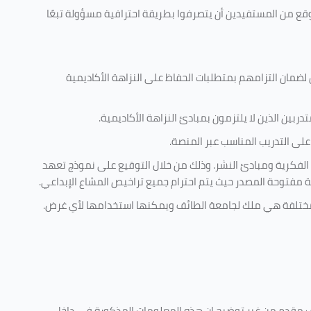
وقع من المستفيدين أن يتصرفوا بطريقة احترافية مسؤولة تبعًا
 لضمان التزامهم بمتطلبات الحفاظ على النزاهة الأكاديمية
ربين الذين لا يلتزمون بمبادئ النزاهة الأكاديمية.
لى التدريب المناسب عبر المنصة.
 الفكرية ومبادئ النشر. وذلك من خلال التوقيع على نموذج تعهد
ية مفتوحة المصدر حيث يتم احترام جميع تراخيص المشاع الإبداعي.
ية مختلفة هي ملك لجامعة الطائف ويمكنها استخدامها لأي غرض
.
كليف مقدم من غير توضيح ان هذه المعلومات المذكورة في داخل