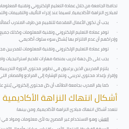
تحافظ الجامعة من خلال عمادة التعليم الإلكتروني وتقنية المعلومات
لمبادئ النزاهة الأكاديمية، لاسيما عند إجراء التأليف والتقييمات والت
·
يجب أن تكون الأعمال المقدمة للتقييم من طرف المتدرب أعمالًا
·
توفر عمادة التعليم الإلكتروني وتقنية المعلومات وكذلك جميع ش
وإدراكهم أن عدم الالتزام بها يُشكل سوء سلوك أكاديمي.
·
توفر عمادة التعليم الإلكتروني وتقنية المعلومات للمدربين مجموع
·
يجب على كل جهة تدريب بمنصة مهارات تقديم استراتيجيات واضحة
·
يلتزم المدربين الذين يرغبون في تطوير محتوى الدورة التدريب
وإقرار بإعداد محتوى تدريبي. وتتم الإشارة إلى المراجع والمصادر ال
·
كما يقر المدرب بجامعة الطائف أن كل محتوى إلكتروني يُنتج 
أشكال انتهاك النزاهة الأكاديمية
تتعدد أشكال انتهاك مبادئ النزاهة الأكاديمية، ومن بينها
:
·
الغش
: وهو الاستخدام غير المصرح به لأي معلومات ومواد في ا
·
السرقة الفكرية/ الانتحال الأدبي
: اقتباس عبارات وأعمال الآخر