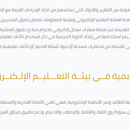
ة من التقارير والأدوات التي تساعدهم من اتخاذ الإجراءات اللازمة مع المتد
 لعمادة التعليم الإلكتروني وتقنية المعلومات لضمان حصول المتدربين ع
ية لتقديمه عبر منصة مهارات بشكل إلكتروني باحترام مبادئ حقوق الملكية
تي يتم استخدامها في إعداد الدورة التدريبية في حال استخدام كائنات تعليم
على المنصة من محاضرات مسجلة أو بنوك أسئلة الاختبار أو كائنات تعليم
يمية فــي بيئــة التعـــليــم الإلـكتــر
امعة الطائف وعبر الأنظمة الإلكترونية، فهي تعني الأمانة الفكرية والاست
 يسودهُ روح الثقة، والأمانة، والإنصاف، والاحترام، ودعم تطبيق ميثاق الش