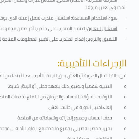
المحتوى تعتبر مرجعًا
.
·
سوء استخدام المساعدة
: استغلال متدرب لعمل زميله الذي يوفر
·
استغلال التعاون
: اعتماد المتدرب على متدرب آخر ضمن مجموعته 
·
التلفيق والتزوير
: إقدام المتدرب على تغيير المعلومات المتاحة ل
الإجراءات التأديبية
:
في حالة انتحال الهوية أو الغش يحق للجنة التأديب بعد تثبتها من المخا
o
التنبيه شفهياً وتوثيق ذلك بتعهد خطي أو الإنذار كتابة.
o
التوقيف المؤقت للحساب والحرمان من التمتع بخدمات المنص
o
إلغاء اختبار الدورة في حالات الغش.
o
حذف الحساب وجميع إنجازاته وشهاداته من المنصة
o
تحرير محضر تفصيلي بجميع ما حدث مع ارفاق الأدلة ان وجدت
o
الحفاظ على سرية الحالة.