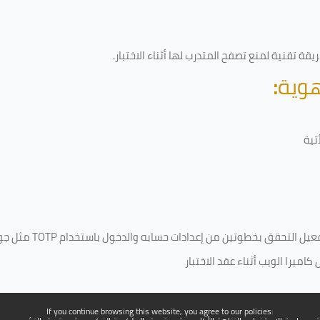
قة تقنية لمنع تصفح المتدرب لها أثناء الاختبار.
هوية
:
تية
فعيل التحقق بخطوتين من إعدادات حسابه والدخول باستخدام
TOTP
مثل جو
ميرا الويب أثناء عقد الاختبار
If you continue browsing this website, you agree to our policies: