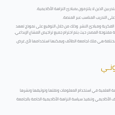
ربين الذين لا يلتزمون بمبادئ النزاهة الأكاديمية.
لى التدريب المناسب عبر المنصة.
 الفكرية ومبادئ النشر. وذلك من خلال التوقيع على نموذج تعهد
ية مفتوحة المصدر حيث يتم احترام جميع تراخيص المشاع الإبداعي.
ية مختلفة هي ملك لجامعة الطائف ويمكنها استخدامها لأي غرض
.
ونـي
قامة العلمية في استخدام المعلومات ونقلها وتوثيقها ونشرها
رف الأكاديمي وتنفيذ سياسة النزاهة الأكاديمية الخاصة بالجامعة