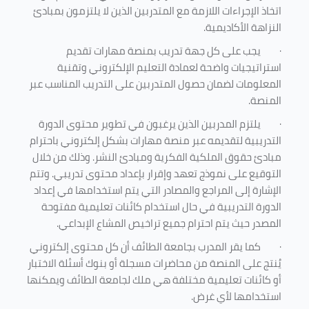
اتخاذ الإجراءات اللازمة مع المتدربين الذين لا يلتزمون بمبادئ
النزاهة الأكاديمية.
·
يجب على كل جهة تدريب بمنصة مهارات تقديم
استراتيجيات واضحة لعمادة التعليم الإلكتروني وتقنية
المعلومات لضمان حصول المتدربين على التدريب المناسب عبر
المنصة.
·
يلتزم المدربين الذين يرغبون في تطوير محتوى الدورة
التدريبية لتقديمه عبر منصة مهارات بشكل إلكتروني باحترام
مبادئ حقوق الملكية الفكرية ومبادئ النشر. وذلك من خلال
التوقيع على نموذج تعهد وإقرار بإعداد محتوى تدريبي. وتتم
الإشارة إلى المراجع والمصادر التي يتم استخدامها في إعداد
الدورة التدريبية في حال استخدام كائنات تعليمية مفتوحة
المصدر حيث يتم احترام جميع تراخيص المشاع الإبداعي.
·
كما يقر المدرب بجامعة الطائف أن كل محتوى إلكتروني
يُنتج على المنصة من محاضرات مسجلة أو بنوك أسئلة الاختبار
أو كائنات تعليمية مختلفة هي ملك لجامعة الطائف ويمكنها
استخدامها لأي غرض
.