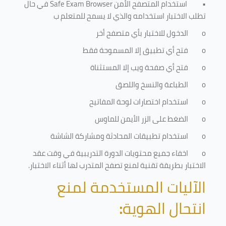
•
استخدام المتصفح الأمن
Safe Exam Browser
في حال
تطلب الاختبار استخدامه والذي لا يسمح للمتعلم ب
o
الدخول للاختبار بأي متصفح أخر
o
فتح أي تطبيق إلا المسموحة فقط
o
فتح أي صفحة ويب إلا المستثناة
o
الطباعة والنسخ واللصق
o
استخدام اختصارات لوحة المفاتيح
o
الضغط على الزر الأيمن للماوس
o
استخدام تطبيقات المحادثة ومشاركة الشاشة
o
اخفاء جميع محتويات الدورة التدريبية في وقت عقد
الاختبار بطريقة تقنية لمنع تصفح المتدرب لها أثناء الاختبار.
الآليات المستخدمة لمنع
انتحال الهوية
: