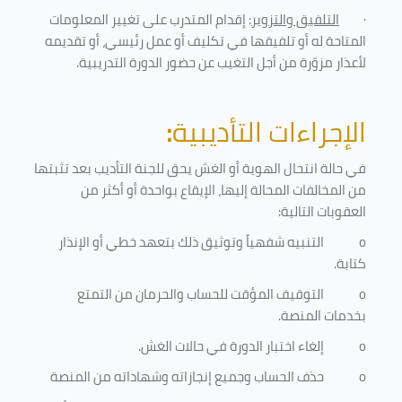
·
التلفيق والتزوير
: إقدام المتدرب على تغيير المعلومات
المتاحة له أو تلفيقها في تكليف أو عمل رئيسي، أو تقديمه
لأعذار مزوّرة من أجل التغيب عن حضور الدورة التدريبية
.
الإجراءات التأديبية
:
في حالة انتحال الهوية أو الغش يحق للجنة التأديب بعد تثبتها
من المخالفات المحالة إليها، الإيقاع بواحدة أو أكثر من
العقوبات التالية:
o
التنبيه شفهياً وتوثيق ذلك بتعهد خطي أو الإنذار
كتابة.
o
التوقيف المؤقت للحساب والحرمان من التمتع
بخدمات المنصة
.
o
إلغاء اختبار الدورة في حالات الغش.
o
حذف الحساب وجميع إنجازاته وشهاداته من المنصة