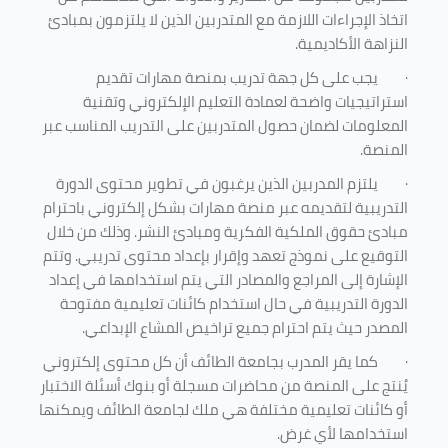
اتخاذ الإجراءات اللازمة مع المتدربين الذين لا يلتزمون بمبادئ
النزاهة الأكاديمية.
·
يجب على كل جهة تدريب بمنصة مهارات تقديم
استراتيجيات واضحة لعمادة التعليم الإلكتروني وتقنية
المعلومات لضمان حصول المتدربين على التدريب المناسب عبر
المنصة.
·
يلتزم المدربين الذين يرغبون في تطوير محتوى الدورة
التدريبية لتقديمه عبر منصة مهارات بشكل إلكتروني باحترام
مبادئ حقوق الملكية الفكرية ومبادئ النشر. وذلك من خلال
التوقيع على نموذج تعهد وإقرار بإعداد محتوى تدريبي. وتتم
الإشارة إلى المراجع والمصادر التي يتم استخدامها في إعداد
الدورة التدريبية في حال استخدام كائنات تعليمية مفتوحة
المصدر حيث يتم احترام جميع تراخيص المشاع الإبداعي.
·
كما يقر المدرب بجامعة الطائف أن كل محتوى إلكتروني
يُنتج على المنصة من محاضرات مسجلة أو بنوك أسئلة الاختبار
أو كائنات تعليمية مختلفة هي ملك لجامعة الطائف ويمكنها
استخدامها لأي غرض
.