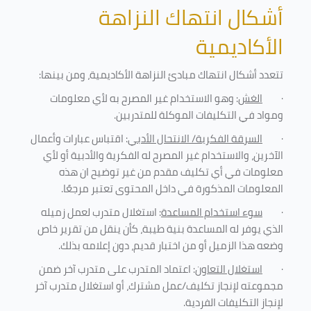
أشكال انتهاك النزاهة
الأكاديمية
تتعدد أشكال انتهاك مبادئ النزاهة الأكاديمية، ومن بينها
:
·
الغش
: وهو الاستخدام غير المصرح به لأي معلومات
ومواد في التكليفات
الموكلة للمتدربين
.
·
السرقة الفكرية/ الانتحال الأدبي
: اقتباس عبارات وأعمال
الآخرين، والاستخدام غير المصرح له الفكرية والأدبية أو لأي
معلومات في أي تكليف مقدم من غير توضيح ان هذه
المعلومات المذكورة في داخل المحتوى تعتبر مرجعًا
.
·
سوء استخدام المساعدة
: استغلال متدرب لعمل زميله
الذي يوفر له المساعدة بنية طيبة، كأن ينقل من تقرير خاص
وضعه هذا الزميل أو من اختبار قديم، دون إعلامه بذلك
.
·
استغلال التعاون
: اعتماد المتدرب على متدرب آخر ضمن
مجموعته لإنجاز تكليف/عمل مشترك، أو استغلال متدرب آخر
لإنجاز
التكليفات الفردية
.