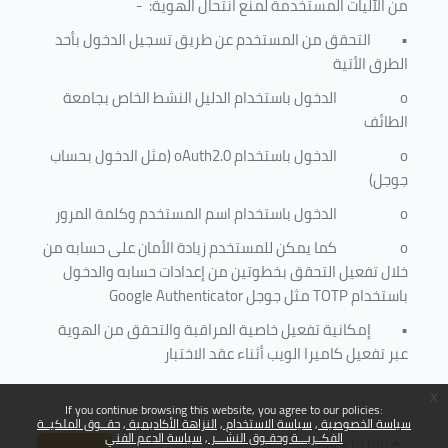
من الآليات المستخدمة لمنع
انتحال الهوية
: -
•
التحقق من المستخدم عن طريق تسجيل الدخول بأحد
الطرق الأتية
o
الدخول باستخدام الدليل النشط الخاص بجامعة
الطائف
o
الدخول باستخدام
oAuth2.0
(مثل الدخول بحساب
جوجل)
o
الدخول باستخدام اسم المستخدم وكلمة المرور
o
كما يمكن للمستخدم زيادة الأمان على حسابه من
خلال تفعيل التحقق بخطوتين من إعدادات حسابه والدخول
باستخدام
TOTP
مثل جوجل
Google Authenticator
•
إمكانية تفعيل خاصية المراقبة والتحقق من الهوية
عبر تفعيل كاميرا الويب أثناء عقد الاختبار
x
If you continue browsing this website, you agree to our policies:
سياسة الخصوصية
سياسة الاستخدام
النزاهة الأكاديمية
حقــوق الملكيــة
الفكــريـــة وحقـوق النشـــر
سياسة الدعم الفني
Back to top