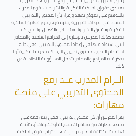
يلتزم المدربين الذين يرغبون في رفع محتوياتهم التدريبية
بمبادئ حقوق الملكية الفكرية والنشر. حيث يقوم المدرب
بالتوقيع على نموذج تعهد وإقرار بأن المحتوى التدريبي
المقدم في الدورات التدريبية يحترم فيه جميع قوانين الملكية
الفكرية وحقوق النشر، والاستخدام، والتعديل، والمزج. كما
يتعهد كذلك المدربين بالإشارة إلى المراجع العلمية والمصادر
التي استفاد منها في إعداد المحتوى التدريبي، وفي حالة
استخدام المدرب لمحتوى تدريبي لا يملك ملكيته الفكرية أو لا
يذكر فيه المراجع والمصادر يتحمل المسؤولية النظامية عن
ذلك.
التزام المدرب عند رفع
المحتوى التدريبي على منصة
مهارات
:
يقر المدربين أن كل محتوى تدريبي رقمي يتم رفعه على
منصة مهارات من محاضرات مسجلة أو تكليفات أو كائنات
تعليمية مختلفة لا بد أن يراعى فيها احترام حقوق الملكية