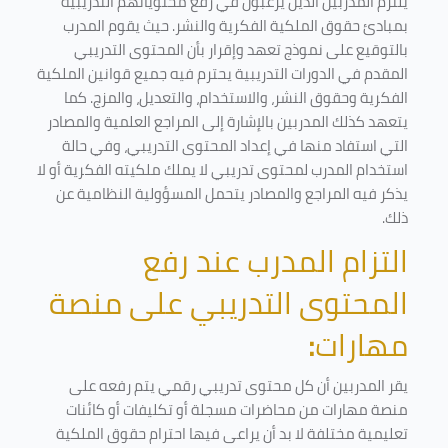
يلتزم المدربين الذين يرغبون في رفع محتوياتهم التدريبية
بمبادئ حقوق الملكية الفكرية والنشر. حيث يقوم المدرب
بالتوقيع على نموذج تعهد وإقرار بأن المحتوى التدريبي
المقدم في الدورات التدريبية يحترم فيه جميع قوانين الملكية
الفكرية وحقوق النشر، والاستخدام، والتعديل، والمزج. كما
يتعهد كذلك المدربين بالإشارة إلى المراجع العلمية والمصادر
التي استفاد منها في إعداد المحتوى التدريبي، وفي حالة
استخدام المدرب لمحتوى تدريبي لا يملك ملكيته الفكرية أو لا
يذكر فيه المراجع والمصادر يتحمل المسؤولية النظامية عن
ذلك.
التزام المدرب عند رفع
المحتوى التدريبي على منصة
مهارات
:
يقر المدربين أن كل محتوى تدريبي رقمي يتم رفعه على
منصة مهارات من محاضرات مسجلة أو تكليفات أو كائنات
تعليمية مختلفة لا بد أن يراعى فيها احترام حقوق الملكية