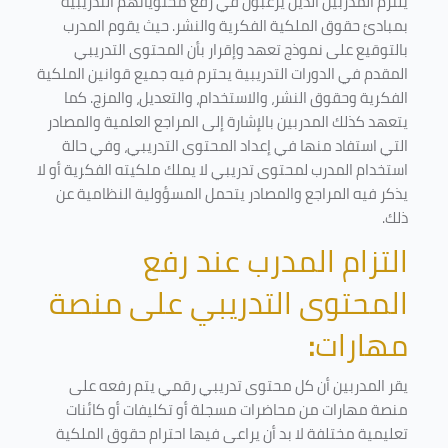
يلتزم المدربين الذين يرغبون في رفع محتوياتهم التدريبية
بمبادئ حقوق الملكية الفكرية والنشر. حيث يقوم المدرب
بالتوقيع على نموذج تعهد وإقرار بأن المحتوى التدريبي
المقدم في الدورات التدريبية يحترم فيه جميع قوانين الملكية
الفكرية وحقوق النشر، والاستخدام، والتعديل، والمزج. كما
يتعهد كذلك المدربين بالإشارة إلى المراجع العلمية والمصادر
التي استفاد منها في إعداد المحتوى التدريبي، وفي حالة
استخدام المدرب لمحتوى تدريبي لا يملك ملكيته الفكرية أو لا
يذكر فيه المراجع والمصادر يتحمل المسؤولية النظامية عن
ذلك.
التزام المدرب عند رفع
المحتوى التدريبي على منصة
مهارات
:
يقر المدربين أن كل محتوى تدريبي رقمي يتم رفعه على
منصة مهارات من محاضرات مسجلة أو تكليفات أو كائنات
تعليمية مختلفة لا بد أن يراعى فيها احترام حقوق الملكية