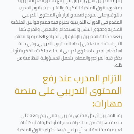
يلتزم المدربين الذين يرغبون في رفع محتوياتهم التدريبية
بمبادئ حقوق الملكية الفكرية والنشر. حيث يقوم المدرب
بالتوقيع على نموذج تعهد وإقرار بأن المحتوى التدريبي
المقدم في الدورات التدريبية يحترم فيه جميع قوانين الملكية
الفكرية وحقوق النشر، والاستخدام، والتعديل، والمزج. كما
يتعهد كذلك المدربين بالإشارة إلى المراجع العلمية والمصادر
التي استفاد منها في إعداد المحتوى التدريبي، وفي حالة
استخدام المدرب لمحتوى تدريبي لا يملك ملكيته الفكرية أو لا
يذكر فيه المراجع والمصادر يتحمل المسؤولية النظامية عن
ذلك.
التزام المدرب عند رفع
المحتوى التدريبي على منصة
مهارات
:
يقر المدربين أن كل محتوى تدريبي رقمي يتم رفعه على
منصة مهارات من محاضرات مسجلة أو تكليفات أو كائنات
تعليمية مختلفة لا بد أن يراعى فيها احترام حقوق الملكية