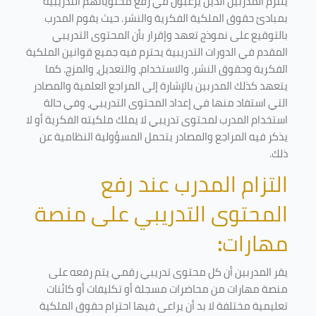
يلتزم المدربين الذين يرغبون في رفع محتوياتهم التدريبية
بمبادئ حقوق الملكية الفكرية والنشر. حيث يقوم المدرب
بالتوقيع على نموذج تعهد وإقرار بأن المحتوى التدريبي
المقدم في الدورات التدريبية يحترم فيه جميع قوانين الملكية
الفكرية وحقوق النشر، والاستخدام، والتعديل، والمزج. كما
يتعهد كذلك المدربين بالإشارة إلى المراجع العلمية والمصادر
التي استفاد منها في إعداد المحتوى التدريبي، وفي حالة
استخدام المدرب لمحتوى تدريبي لا يملك ملكيته الفكرية أو لا
يذكر فيه المراجع والمصادر يتحمل المسؤولية النظامية عن
ذلك.
التزام المدرب عند رفع
المحتوى التدريبي على منصة
مهارات
:
يقر المدربين أن كل محتوى تدريبي رقمي يتم رفعه على
منصة مهارات من محاضرات مسجلة أو تكليفات أو كائنات
تعليمية مختلفة لا بد أن يراعى فيها احترام حقوق الملكية