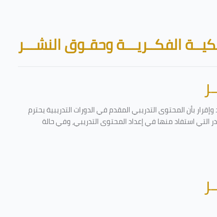
Skip to main content
Blocks
يــة الفكــريـــة وحقـوق النشـــر
ر
إقرار بأن المحتوى التدريبي المقدم في الدورات التدريبية يحترم
ادر التي استفاد منها في إعداد المحتوى التدريبي، وفي حالة
ر