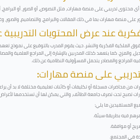
ي محتوى تدريبي على منصة مهارات، مثل النصوص، أو الصور، أو البرامج، أو 
على منصة مهارات بما في ذلك المقالات والبرامج، والتصاميم، والصور، وغ
لفكرية عند عرض المحتويات التدريبية
قوق الملكية الفكرية والنشر. حيث يقوم المدرب بالتوقيع على نموذج تعهد و
ل، والمزج. كما يتعهد كذلك المدربين بالإشارة إلى المراجع العلمية والمص
فيه المراجع والمصادر يتحمل المسؤولية النظامية عن ذلك.
لتدريبي على منصة مهارات
:
 من محاضرات مسجلة أو تكليفات أو كائنات تعليمية مختلفة لا بد أن يرا
رات تصبح تحت تصرف جامعة الطائف، والتي يمكن لها أن تستخدمها لأغراض ب
يع المستفيدين ما يلي
:
رهم فيه بطريقة سيئة
.
ريح أو موافقة
.
دة في المجتمع.