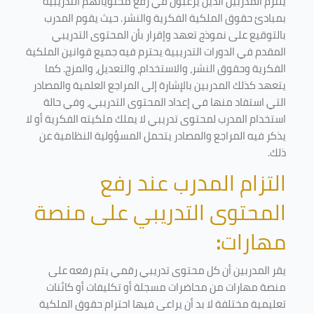
يلتزم المدربين الذين يرغبون في رفع محتوياتهم التدريبية
بمبادئ حقوق الملكية الفكرية والنشر. حيث يقوم المدرب
بالتوقيع على نموذج تعهد وإقرار بأن المحتوى التدريبي
المقدم في الدورات التدريبية يحترم فيه جميع قوانين الملكية
الفكرية وحقوق النشر، والاستخدام، والتعديل، والمزج. كما
يتعهد كذلك المدربين بالإشارة إلى المراجع العلمية والمصادر
التي استفاد منها في إعداد المحتوى التدريبي، وفي حالة
استخدام المدرب لمحتوى تدريبي لا يملك ملكيته الفكرية أو لا
يذكر فيه المراجع والمصادر يتحمل المسؤولية النظامية عن
ذلك.
التزام المدرب عند رفع
المحتوى التدريبي على منصة
مهارات
:
يقر المدربين أن كل محتوى تدريبي رقمي يتم رفعه على
منصة مهارات من محاضرات مسجلة أو تكليفات أو كائنات
تعليمية مختلفة لا بد أن يراعى فيها احترام حقوق الملكية