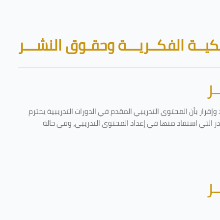
Skip to main content
Blocks
يــة الفكــريـــة وحقـوق النشـــر
ر
إقرار بأن المحتوى التدريبي المقدم في الدورات التدريبية يحترم
ادر التي استفاد منها في إعداد المحتوى التدريبي، وفي حالة
ر