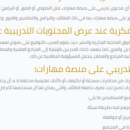
ي محتوى تدريبي على منصة مهارات، مثل النصوص، أو الصور، أو البرامج، أو 
على منصة مهارات بما في ذلك المقالات والبرامج، والتصاميم، والصور، وغ
لفكرية عند عرض المحتويات التدريبية
قوق الملكية الفكرية والنشر. حيث يقوم المدرب بالتوقيع على نموذج تعهد و
ل، والمزج. كما يتعهد كذلك المدربين بالإشارة إلى المراجع العلمية والمص
فيه المراجع والمصادر يتحمل المسؤولية النظامية عن ذلك.
لتدريبي على منصة مهارات
:
 من محاضرات مسجلة أو تكليفات أو كائنات تعليمية مختلفة لا بد أن يرا
رات تصبح تحت تصرف جامعة الطائف، والتي يمكن لها أن تستخدمها لأغراض ب
يع المستفيدين ما يلي
:
رهم فيه بطريقة سيئة
.
ريح أو موافقة
.
دة في المجتمع.