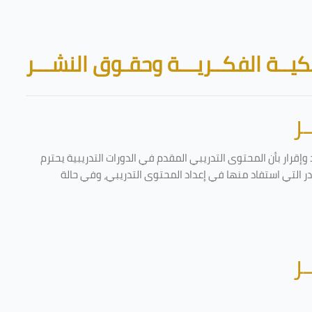
Skip to main content
Blocks
يــة الفكــريـــة وحقـوق النشـــر
ر
إقرار بأن المحتوى التدريبي المقدم في الدورات التدريبية يحترم
ادر التي استفاد منها في إعداد المحتوى التدريبي، وفي حالة
ر