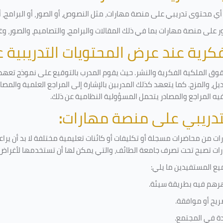
ي محتوى تدريبي على منصة مهارات، مثل النصوص، أو الصور، أو البرامج، أو 
على منصة مهارات بما في ذلك المقالات والبرامج، والتصاميم، والصور، وغ
لفكرية عند عرض المحتويات التدريبية
قوق الملكية الفكرية والنشر. حيث يقوم المدرب بالتوقيع على نموذج تعهد و
ل، والمزج. كما يتعهد كذلك المدربين بالإشارة إلى المراجع العلمية والمص
فيه المراجع والمصادر يتحمل المسؤولية النظامية عن ذلك.
لتدريبي على منصة مهارات
:
 من محاضرات مسجلة أو تكليفات أو كائنات تعليمية مختلفة لا بد أن يرا
رات تصبح تحت تصرف جامعة الطائف، والتي يمكن لها أن تستخدمها لأغراض ب
يع المستفيدين ما يلي
:
رهم فيه بطريقة سيئة
.
ريح أو موافقة
.
دة في المجتمع.