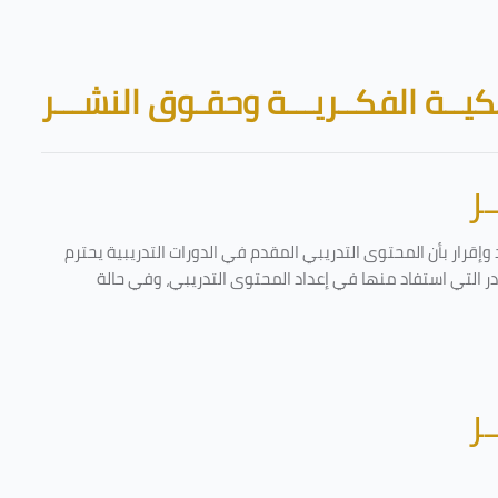
Skip to main content
Blocks
يــة الفكــريـــة وحقـوق النشـــر
ر
إقرار بأن المحتوى التدريبي المقدم في الدورات التدريبية يحترم
ادر التي استفاد منها في إعداد المحتوى التدريبي، وفي حالة
ر