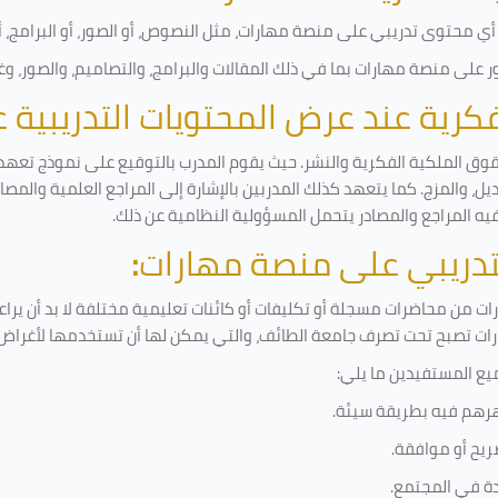
ي محتوى تدريبي على منصة مهارات، مثل النصوص، أو الصور، أو البرامج، أو 
على منصة مهارات بما في ذلك المقالات والبرامج، والتصاميم، والصور، وغ
لفكرية عند عرض المحتويات التدريبية
قوق الملكية الفكرية والنشر. حيث يقوم المدرب بالتوقيع على نموذج تعهد و
ل، والمزج. كما يتعهد كذلك المدربين بالإشارة إلى المراجع العلمية والمص
فيه المراجع والمصادر يتحمل المسؤولية النظامية عن ذلك.
لتدريبي على منصة مهارات
:
 من محاضرات مسجلة أو تكليفات أو كائنات تعليمية مختلفة لا بد أن يرا
رات تصبح تحت تصرف جامعة الطائف، والتي يمكن لها أن تستخدمها لأغراض ب
يع المستفيدين ما يلي
:
رهم فيه بطريقة سيئة
.
ريح أو موافقة
.
دة في المجتمع.