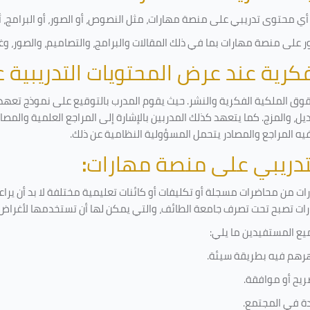
ي محتوى تدريبي على منصة مهارات، مثل النصوص، أو الصور، أو البرامج، أو 
على منصة مهارات بما في ذلك المقالات والبرامج، والتصاميم، والصور، وغ
لفكرية عند عرض المحتويات التدريبية
قوق الملكية الفكرية والنشر. حيث يقوم المدرب بالتوقيع على نموذج تعهد و
ل، والمزج. كما يتعهد كذلك المدربين بالإشارة إلى المراجع العلمية والمص
فيه المراجع والمصادر يتحمل المسؤولية النظامية عن ذلك.
لتدريبي على منصة مهارات
:
 من محاضرات مسجلة أو تكليفات أو كائنات تعليمية مختلفة لا بد أن يرا
رات تصبح تحت تصرف جامعة الطائف، والتي يمكن لها أن تستخدمها لأغراض ب
يع المستفيدين ما يلي
:
رهم فيه بطريقة سيئة
.
ريح أو موافقة
.
دة في المجتمع.