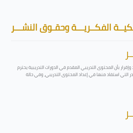
Skip to main content
Blocks
يــة الفكــريـــة وحقـوق النشـــر
ر
إقرار بأن المحتوى التدريبي المقدم في الدورات التدريبية يحترم
ادر التي استفاد منها في إعداد المحتوى التدريبي، وفي حالة
ر