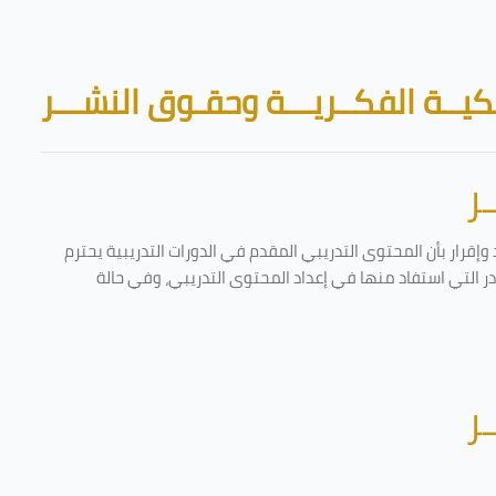
Skip to main content
Blocks
يــة الفكــريـــة وحقـوق النشـــر
ر
إقرار بأن المحتوى التدريبي المقدم في الدورات التدريبية يحترم
ادر التي استفاد منها في إعداد المحتوى التدريبي، وفي حالة
ر