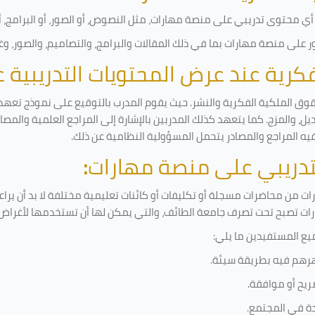
ي محتوى تدريبي على منصة مهارات، مثل النصوص، أو الصور، أو البرامج، أو 
على منصة مهارات بما في ذلك المقالات والبرامج، والتصاميم، والصور، وغ
لفكرية عند عرض المحتويات التدريبية
قوق الملكية الفكرية والنشر. حيث يقوم المدرب بالتوقيع على نموذج تعهد و
ل، والمزج. كما يتعهد كذلك المدربين بالإشارة إلى المراجع العلمية والمص
فيه المراجع والمصادر يتحمل المسؤولية النظامية عن ذلك.
لتدريبي على منصة مهارات
:
 من محاضرات مسجلة أو تكليفات أو كائنات تعليمية مختلفة لا بد أن يرا
رات تصبح تحت تصرف جامعة الطائف، والتي يمكن لها أن تستخدمها لأغراض ب
يع المستفيدين ما يلي
:
رهم فيه بطريقة سيئة
.
ريح أو موافقة
.
دة في المجتمع.