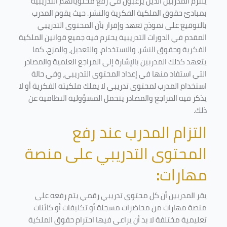
يلتزم المدربين الذين يرغبون في رفع محتوياتهم التدريبية
بمبادئ حقوق الملكية الفكرية والنشر. حيث يقوم المدرب
بالتوقيع على نموذج تعهد وإقرار بأن المحتوى التدريبي
المقدم في الدورات التدريبية يحترم فيه جميع قوانين الملكية
الفكرية وحقوق النشر، والاستخدام، والتعديل، والمزج. كما
يتعهد كذلك المدربين بالإشارة إلى المراجع العلمية والمصادر
التي استفاد منها في إعداد المحتوى التدريبي، وفي حالة
استخدام المدرب لمحتوى تدريبي لا يملك ملكيته الفكرية أو لا
يذكر فيه المراجع والمصادر يتحمل المسؤولية النظامية عن
ذلك.
التزام المدرب عند رفع
المحتوى التدريبي على منصة
مهارات
:
يقر المدربين أن كل محتوى تدريبي رقمي يتم رفعه على
منصة مهارات من محاضرات مسجلة أو تكليفات أو كائنات
تعليمية مختلفة لا بد أن يراعى فيها احترام حقوق الملكية