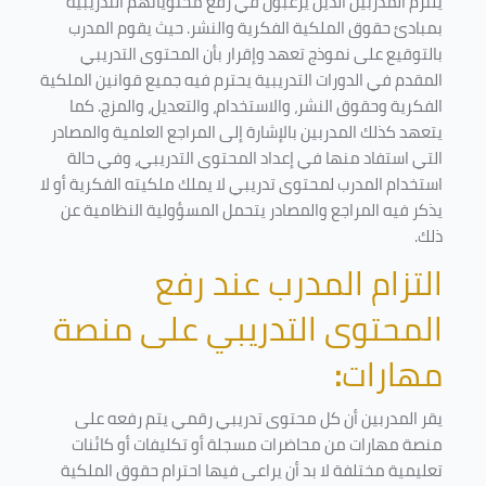
يلتزم المدربين الذين يرغبون في رفع محتوياتهم التدريبية
بمبادئ حقوق الملكية الفكرية والنشر. حيث يقوم المدرب
بالتوقيع على نموذج تعهد وإقرار بأن المحتوى التدريبي
المقدم في الدورات التدريبية يحترم فيه جميع قوانين الملكية
الفكرية وحقوق النشر، والاستخدام، والتعديل، والمزج. كما
يتعهد كذلك المدربين بالإشارة إلى المراجع العلمية والمصادر
التي استفاد منها في إعداد المحتوى التدريبي، وفي حالة
استخدام المدرب لمحتوى تدريبي لا يملك ملكيته الفكرية أو لا
يذكر فيه المراجع والمصادر يتحمل المسؤولية النظامية عن
ذلك.
التزام المدرب عند رفع
المحتوى التدريبي على منصة
مهارات
:
يقر المدربين أن كل محتوى تدريبي رقمي يتم رفعه على
منصة مهارات من محاضرات مسجلة أو تكليفات أو كائنات
تعليمية مختلفة لا بد أن يراعى فيها احترام حقوق الملكية