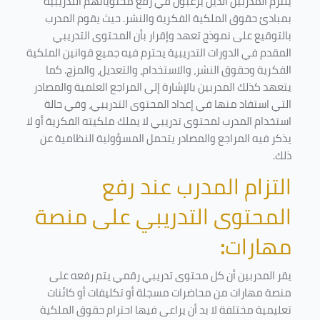
يلتزم المدربين الذين يرغبون في رفع محتوياتهم التدريبية
بمبادئ حقوق الملكية الفكرية والنشر. حيث يقوم المدرب
بالتوقيع على نموذج تعهد وإقرار بأن المحتوى التدريبي
المقدم في الدورات التدريبية يحترم فيه جميع قوانين الملكية
الفكرية وحقوق النشر، والاستخدام، والتعديل، والمزج. كما
يتعهد كذلك المدربين بالإشارة إلى المراجع العلمية والمصادر
التي استفاد منها في إعداد المحتوى التدريبي، وفي حالة
استخدام المدرب لمحتوى تدريبي لا يملك ملكيته الفكرية أو لا
يذكر فيه المراجع والمصادر يتحمل المسؤولية النظامية عن
ذلك.
التزام المدرب عند رفع
المحتوى التدريبي على منصة
مهارات
:
يقر المدربين أن كل محتوى تدريبي رقمي يتم رفعه على
منصة مهارات من محاضرات مسجلة أو تكليفات أو كائنات
تعليمية مختلفة لا بد أن يراعى فيها احترام حقوق الملكية