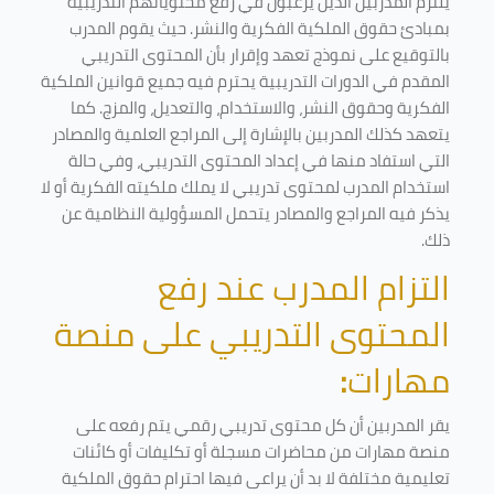
يلتزم المدربين الذين يرغبون في رفع محتوياتهم التدريبية
بمبادئ حقوق الملكية الفكرية والنشر. حيث يقوم المدرب
بالتوقيع على نموذج تعهد وإقرار بأن المحتوى التدريبي
المقدم في الدورات التدريبية يحترم فيه جميع قوانين الملكية
الفكرية وحقوق النشر، والاستخدام، والتعديل، والمزج. كما
يتعهد كذلك المدربين بالإشارة إلى المراجع العلمية والمصادر
التي استفاد منها في إعداد المحتوى التدريبي، وفي حالة
استخدام المدرب لمحتوى تدريبي لا يملك ملكيته الفكرية أو لا
يذكر فيه المراجع والمصادر يتحمل المسؤولية النظامية عن
ذلك.
التزام المدرب عند رفع
المحتوى التدريبي على منصة
مهارات
:
يقر المدربين أن كل محتوى تدريبي رقمي يتم رفعه على
منصة مهارات من محاضرات مسجلة أو تكليفات أو كائنات
تعليمية مختلفة لا بد أن يراعى فيها احترام حقوق الملكية