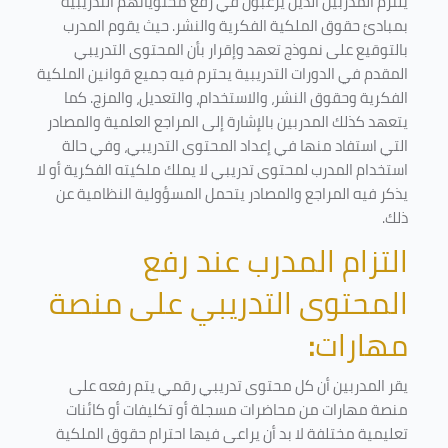
يلتزم المدربين الذين يرغبون في رفع محتوياتهم التدريبية
بمبادئ حقوق الملكية الفكرية والنشر. حيث يقوم المدرب
بالتوقيع على نموذج تعهد وإقرار بأن المحتوى التدريبي
المقدم في الدورات التدريبية يحترم فيه جميع قوانين الملكية
الفكرية وحقوق النشر، والاستخدام، والتعديل، والمزج. كما
يتعهد كذلك المدربين بالإشارة إلى المراجع العلمية والمصادر
التي استفاد منها في إعداد المحتوى التدريبي، وفي حالة
استخدام المدرب لمحتوى تدريبي لا يملك ملكيته الفكرية أو لا
يذكر فيه المراجع والمصادر يتحمل المسؤولية النظامية عن
ذلك.
التزام المدرب عند رفع
المحتوى التدريبي على منصة
مهارات
:
يقر المدربين أن كل محتوى تدريبي رقمي يتم رفعه على
منصة مهارات من محاضرات مسجلة أو تكليفات أو كائنات
تعليمية مختلفة لا بد أن يراعى فيها احترام حقوق الملكية