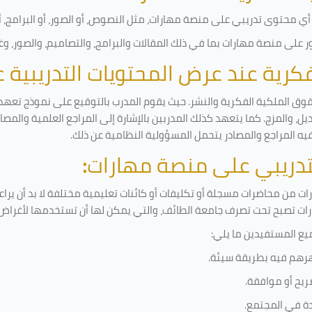
ي محتوى تدريبي على منصة مهارات، مثل النصوص، أو الصور، أو البرامج، أو 
على منصة مهارات بما في ذلك المقالات والبرامج، والتصاميم، والصور، وغ
لفكرية عند عرض المحتويات التدريبية
قوق الملكية الفكرية والنشر. حيث يقوم المدرب بالتوقيع على نموذج تعهد و
ل، والمزج. كما يتعهد كذلك المدربين بالإشارة إلى المراجع العلمية والمص
فيه المراجع والمصادر يتحمل المسؤولية النظامية عن ذلك.
لتدريبي على منصة مهارات
:
 من محاضرات مسجلة أو تكليفات أو كائنات تعليمية مختلفة لا بد أن يرا
رات تصبح تحت تصرف جامعة الطائف، والتي يمكن لها أن تستخدمها لأغراض ب
يع المستفيدين ما يلي
:
رهم فيه بطريقة سيئة
.
ريح أو موافقة
.
دة في المجتمع.