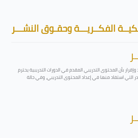
Skip to main content
Blocks
يــة الفكــريـــة وحقـوق النشـــر
ر
إقرار بأن المحتوى التدريبي المقدم في الدورات التدريبية يحترم
ادر التي استفاد منها في إعداد المحتوى التدريبي، وفي حالة
ر