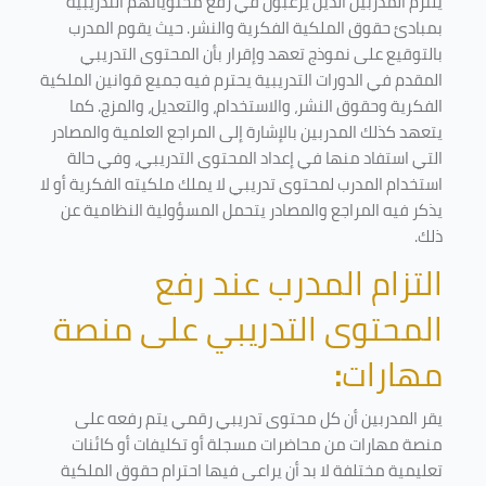
يلتزم المدربين الذين يرغبون في رفع محتوياتهم التدريبية
بمبادئ حقوق الملكية الفكرية والنشر. حيث يقوم المدرب
بالتوقيع على نموذج تعهد وإقرار بأن المحتوى التدريبي
المقدم في الدورات التدريبية يحترم فيه جميع قوانين الملكية
الفكرية وحقوق النشر، والاستخدام، والتعديل، والمزج. كما
يتعهد كذلك المدربين بالإشارة إلى المراجع العلمية والمصادر
التي استفاد منها في إعداد المحتوى التدريبي، وفي حالة
استخدام المدرب لمحتوى تدريبي لا يملك ملكيته الفكرية أو لا
يذكر فيه المراجع والمصادر يتحمل المسؤولية النظامية عن
ذلك.
التزام المدرب عند رفع
المحتوى التدريبي على منصة
مهارات
:
يقر المدربين أن كل محتوى تدريبي رقمي يتم رفعه على
منصة مهارات من محاضرات مسجلة أو تكليفات أو كائنات
تعليمية مختلفة لا بد أن يراعى فيها احترام حقوق الملكية