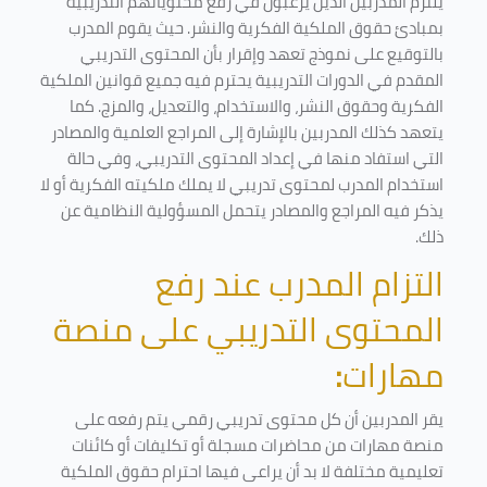
يلتزم المدربين الذين يرغبون في رفع محتوياتهم التدريبية
بمبادئ حقوق الملكية الفكرية والنشر. حيث يقوم المدرب
بالتوقيع على نموذج تعهد وإقرار بأن المحتوى التدريبي
المقدم في الدورات التدريبية يحترم فيه جميع قوانين الملكية
الفكرية وحقوق النشر، والاستخدام، والتعديل، والمزج. كما
يتعهد كذلك المدربين بالإشارة إلى المراجع العلمية والمصادر
التي استفاد منها في إعداد المحتوى التدريبي، وفي حالة
استخدام المدرب لمحتوى تدريبي لا يملك ملكيته الفكرية أو لا
يذكر فيه المراجع والمصادر يتحمل المسؤولية النظامية عن
ذلك.
التزام المدرب عند رفع
المحتوى التدريبي على منصة
مهارات
:
يقر المدربين أن كل محتوى تدريبي رقمي يتم رفعه على
منصة مهارات من محاضرات مسجلة أو تكليفات أو كائنات
تعليمية مختلفة لا بد أن يراعى فيها احترام حقوق الملكية