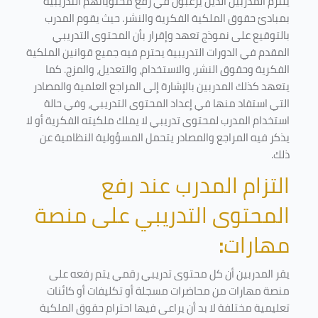
يلتزم المدربين الذين يرغبون في رفع محتوياتهم التدريبية
بمبادئ حقوق الملكية الفكرية والنشر. حيث يقوم المدرب
بالتوقيع على نموذج تعهد وإقرار بأن المحتوى التدريبي
المقدم في الدورات التدريبية يحترم فيه جميع قوانين الملكية
الفكرية وحقوق النشر، والاستخدام، والتعديل، والمزج. كما
يتعهد كذلك المدربين بالإشارة إلى المراجع العلمية والمصادر
التي استفاد منها في إعداد المحتوى التدريبي، وفي حالة
استخدام المدرب لمحتوى تدريبي لا يملك ملكيته الفكرية أو لا
يذكر فيه المراجع والمصادر يتحمل المسؤولية النظامية عن
ذلك.
التزام المدرب عند رفع
المحتوى التدريبي على منصة
مهارات
:
يقر المدربين أن كل محتوى تدريبي رقمي يتم رفعه على
منصة مهارات من محاضرات مسجلة أو تكليفات أو كائنات
تعليمية مختلفة لا بد أن يراعى فيها احترام حقوق الملكية