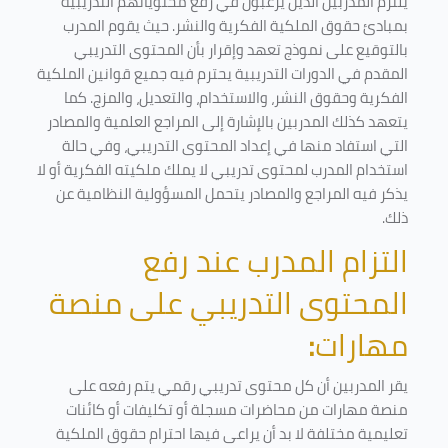
يلتزم المدربين الذين يرغبون في رفع محتوياتهم التدريبية
بمبادئ حقوق الملكية الفكرية والنشر. حيث يقوم المدرب
بالتوقيع على نموذج تعهد وإقرار بأن المحتوى التدريبي
المقدم في الدورات التدريبية يحترم فيه جميع قوانين الملكية
الفكرية وحقوق النشر، والاستخدام، والتعديل، والمزج. كما
يتعهد كذلك المدربين بالإشارة إلى المراجع العلمية والمصادر
التي استفاد منها في إعداد المحتوى التدريبي، وفي حالة
استخدام المدرب لمحتوى تدريبي لا يملك ملكيته الفكرية أو لا
يذكر فيه المراجع والمصادر يتحمل المسؤولية النظامية عن
ذلك.
التزام المدرب عند رفع
المحتوى التدريبي على منصة
مهارات
:
يقر المدربين أن كل محتوى تدريبي رقمي يتم رفعه على
منصة مهارات من محاضرات مسجلة أو تكليفات أو كائنات
تعليمية مختلفة لا بد أن يراعى فيها احترام حقوق الملكية