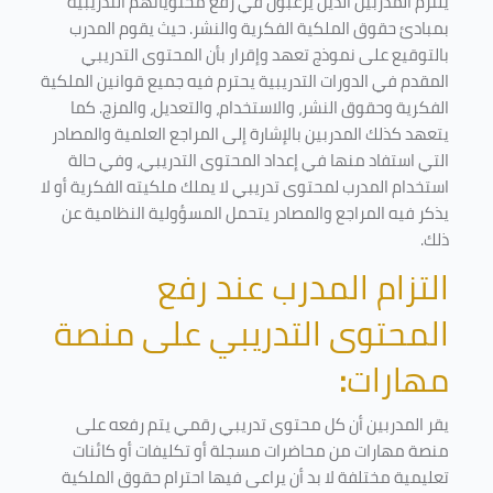
يلتزم المدربين الذين يرغبون في رفع محتوياتهم التدريبية
بمبادئ حقوق الملكية الفكرية والنشر. حيث يقوم المدرب
بالتوقيع على نموذج تعهد وإقرار بأن المحتوى التدريبي
المقدم في الدورات التدريبية يحترم فيه جميع قوانين الملكية
الفكرية وحقوق النشر، والاستخدام، والتعديل، والمزج. كما
يتعهد كذلك المدربين بالإشارة إلى المراجع العلمية والمصادر
التي استفاد منها في إعداد المحتوى التدريبي، وفي حالة
استخدام المدرب لمحتوى تدريبي لا يملك ملكيته الفكرية أو لا
يذكر فيه المراجع والمصادر يتحمل المسؤولية النظامية عن
ذلك.
التزام المدرب عند رفع
المحتوى التدريبي على منصة
مهارات
:
يقر المدربين أن كل محتوى تدريبي رقمي يتم رفعه على
منصة مهارات من محاضرات مسجلة أو تكليفات أو كائنات
تعليمية مختلفة لا بد أن يراعى فيها احترام حقوق الملكية