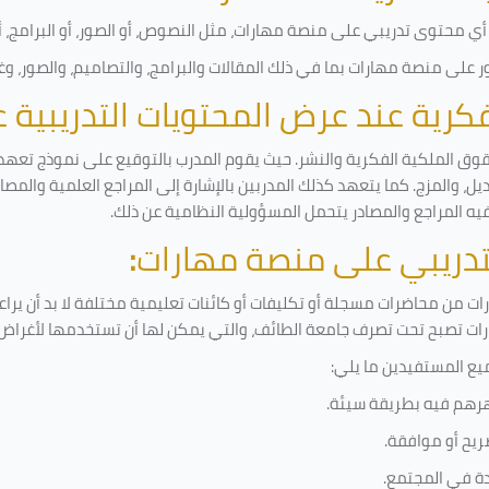
ي محتوى تدريبي على منصة مهارات، مثل النصوص، أو الصور، أو البرامج، أو 
على منصة مهارات بما في ذلك المقالات والبرامج، والتصاميم، والصور، وغ
لفكرية عند عرض المحتويات التدريبية
قوق الملكية الفكرية والنشر. حيث يقوم المدرب بالتوقيع على نموذج تعهد و
ل، والمزج. كما يتعهد كذلك المدربين بالإشارة إلى المراجع العلمية والمص
فيه المراجع والمصادر يتحمل المسؤولية النظامية عن ذلك.
لتدريبي على منصة مهارات
:
 من محاضرات مسجلة أو تكليفات أو كائنات تعليمية مختلفة لا بد أن يرا
رات تصبح تحت تصرف جامعة الطائف، والتي يمكن لها أن تستخدمها لأغراض ب
يع المستفيدين ما يلي
:
رهم فيه بطريقة سيئة
.
ريح أو موافقة
.
دة في المجتمع.