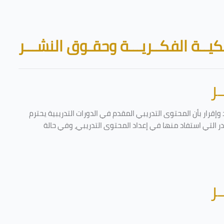
Skip to main content
Blocks
يــة الفكــريـــة وحقـوق النشـــر
ر
إقرار بأن المحتوى التدريبي المقدم في الدورات التدريبية يحترم
ادر التي استفاد منها في إعداد المحتوى التدريبي، وفي حالة
ر