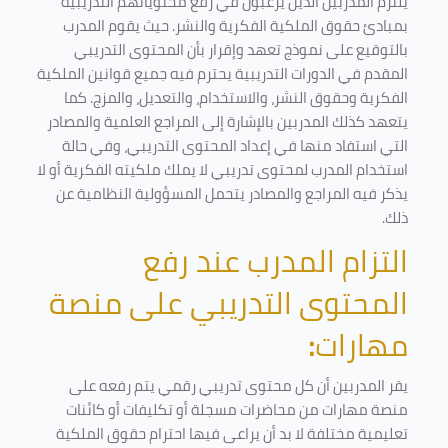
يلتزم المدربين الذين يرغبون في رفع محتوياتهم التدريبية
بمبادئ حقوق الملكية الفكرية والنشر. حيث يقوم المدرب
بالتوقيع على نموذج تعهد وإقرار بأن المحتوى التدريبي
المقدم في الدورات التدريبية يحترم فيه جميع قوانين الملكية
الفكرية وحقوق النشر، والاستخدام، والتعديل، والمزج. كما
يتعهد كذلك المدربين بالإشارة إلى المراجع العلمية والمصادر
التي استفاد منها في إعداد المحتوى التدريبي، وفي حالة
استخدام المدرب لمحتوى تدريبي لا يملك ملكيته الفكرية أو لا
يذكر فيه المراجع والمصادر يتحمل المسؤولية النظامية عن
ذلك.
التزام المدرب عند رفع
المحتوى التدريبي على منصة
مهارات
:
يقر المدربين أن كل محتوى تدريبي رقمي يتم رفعه على
منصة مهارات من محاضرات مسجلة أو تكليفات أو كائنات
تعليمية مختلفة لا بد أن يراعى فيها احترام حقوق الملكية