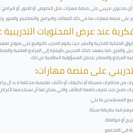
ي محتوى تدريبي على منصة مهارات، مثل النصوص، أو الصور، أو البرامج، أو 
على منصة مهارات بما في ذلك المقالات والبرامج، والتصاميم، والصور، وغ
لفكرية عند عرض المحتويات التدريبية
قوق الملكية الفكرية والنشر. حيث يقوم المدرب بالتوقيع على نموذج تعهد و
ل، والمزج. كما يتعهد كذلك المدربين بالإشارة إلى المراجع العلمية والمص
فيه المراجع والمصادر يتحمل المسؤولية النظامية عن ذلك.
لتدريبي على منصة مهارات
:
 من محاضرات مسجلة أو تكليفات أو كائنات تعليمية مختلفة لا بد أن يرا
رات تصبح تحت تصرف جامعة الطائف، والتي يمكن لها أن تستخدمها لأغراض ب
يع المستفيدين ما يلي
:
رهم فيه بطريقة سيئة
.
ريح أو موافقة
.
دة في المجتمع.