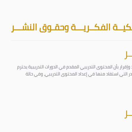
Skip to main content
Blocks
يــة الفكــريـــة وحقـوق النشـــر
ر
إقرار بأن المحتوى التدريبي المقدم في الدورات التدريبية يحترم
ادر التي استفاد منها في إعداد المحتوى التدريبي، وفي حالة
ر