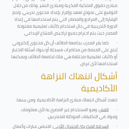
مبادئ حقوق الملكية الفكرية ومبادئ النشر. وذلك من خلال
التوقيع على نموذج تعهد وإقرار بإعداد محتوى تدريبي. وتتم
الإشارة إلى المراجع والمصادر التي يتم استخدامها في إعداد
الدورة التدريبية في حال استخدام كائنات تعليمية مفتوحة
المصدر حيث يتم احترام جميع تراخيص المشاع الإبداعي.
·
كما يقر المدرب بجامعة الطائف أن كل محتوى إلكتروني
يُنتج على المنصة من محاضرات مسجلة أو بنوك أسئلة الاختبار
أو كائنات تعليمية مختلفة هي ملك لجامعة الطائف ويمكنها
استخدامها لأي غرض
.
أشكال انتهاك النزاهة
الأكاديمية
تتعدد أشكال انتهاك مبادئ النزاهة الأكاديمية، ومن بينها
:
·
الغش
: وهو الاستخدام غير المصرح به لأي معلومات
ومواد في التكليفات
الموكلة للمتدربين
.
·
السرقة الفكرية/ الانتحال الأدبي
: اقتباس عبارات وأعمال