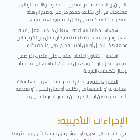
الآخرين، والاستخدام غير المصرح له الفكرية والأدبية أو لأي
معلومات في أي تكليف مقدم من غير توضيح ان هذه
المعلومات المذكورة في داخل المحتوى تعتبر مرجعًا
.
·
سوء استخدام المساعدة
: استغلال متدرب لعمل زميله
الذي يوفر له المساعدة بنية طيبة، كأن ينقل من تقرير خاص
وضعه هذا الزميل أو من اختبار قديم، دون إعلامه بذلك
.
·
استغلال التعاون
: اعتماد المتدرب على متدرب آخر ضمن
مجموعته لإنجاز تكليف/عمل مشترك، أو استغلال متدرب آخر
لإنجاز
التكليفات الفردية
.
·
التلفيق والتزوير
: إقدام المتدرب على تغيير المعلومات
المتاحة له أو تلفيقها في تكليف أو عمل رئيسي، أو تقديمه
لأعذار مزوّرة من أجل التغيب عن حضور الدورة التدريبية
.
الإجراءات التأديبية
:
في حالة انتحال الهوية أو الغش يحق للجنة التأديب بعد تثبتها