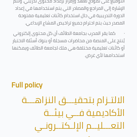
التوقيع على نموذج تعهد وإقرار بإعداد محتوى تدريبي. وتتم
الإشارة إلى المراجع والمصادر التي يتم استخدامها في إعداد
الدورة التدريبية في حال استخدام كائنات تعليمية مفتوحة
المصدر حيث يتم احترام جميع تراخيص المشاع الإبداعي.
·
كما يقر المدرب بجامعة الطائف أن كل محتوى إلكتروني
يُنتج على المنصة من محاضرات مسجلة أو بنوك أسئلة الاختبار
أو كائنات تعليمية مختلفة هي ملك لجامعة الطائف ويمكنها
استخدامها لأي غرض
.
Full policy
الالتـزام بتحقيـــق النزاهـــة
الأكاديمية فــي بيئــة
التعـــليــم الإلـكتــرونـي