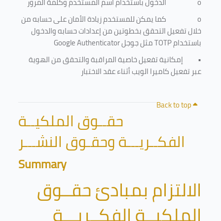
o
الدخول باستخدام اسم المستخدم وكلمة المرور
o
كما يمكن للمستخدم زيادة الأمان على حسابه من
خلال تفعيل التحقق بخطوتين من إعدادات حسابه والدخول
باستخدام
TOTP
مثل جوجل
Google Authenticator
•
إمكانية تفعيل خاصية المراقبة والتحقق من الهوية
عبر تفعيل كاميرا الويب أثناء عقد الاختبار
Back to top
حقــوق الملكيــة
الفكــريـــة وحقـوق النشـــر
Summary
الالتزام بمبادئ حقــوق
الملكيــة الفكــريـــة