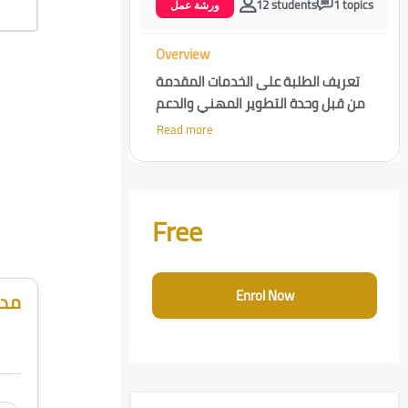
12 students
1 topics
ورشة عمل
Overview
تعريف الطلبة على الخدمات المقدمة
من قبل وحدة التطوير المهني والدعم
الوظيفي لطلبة الجامعة وخريجيها عبر
Read more
بوابة شؤون الخريجين
Skip [Cocoon] Course Enrolment Custom
Free
Enrol Now
مدر
Skip [Cocoon] Course Info