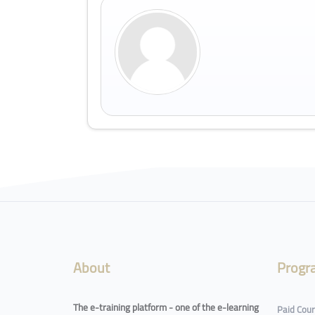
Blocks
About
Progr
The e-training platform - one of the e-learning
Paid Cou