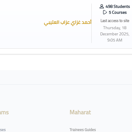
498 Students
5 Courses
Last access to site
أحمد غزاي عزاب العتيبي
Thursday, 18
December 2025,
9:05 AM
ams
Maharat
rses
Trainees Guides