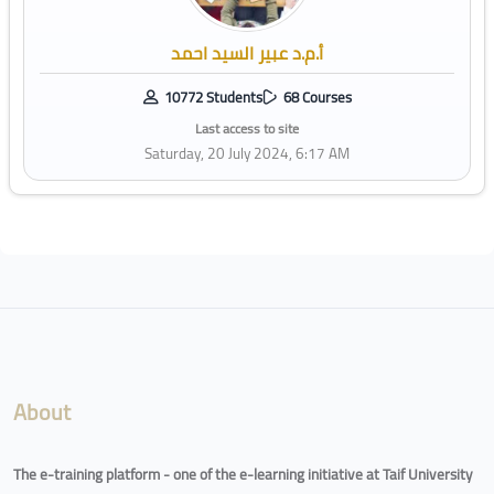
أ.م.د عبير السيد احمد
10772 Students
68 Courses
Last access to site
Saturday, 20 July 2024, 6:17 AM
Blocks
About
The e-training platform - one of the e-learning initiative at Taif University