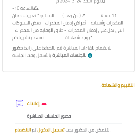
🗓️يوم الأحد 24-3-2024 م
🕰️الساعة 10-
11مساءً 📍( عن بعد ) المحاور: * تعريف ادمان
المخدرات وأسبابه -أعراض إدمان المخدرات -بعض السلوكات
التى تدل على إدمان المخدرات - طرق الوقاية من المخدرات
*يوجد شهادات نسعد بتشريفكم
للانضمام للقاءات المباشرة قم بالضغط على رابط
حضور
بالأسفل وقت الجلسة.
الجلسات المباشرة
Section outline
→
التقييم والشهادة
Forum
إعلانات
External tool
حضور الجلسات المباشرة
الانضمام
ثم
تسجيل الدخول
لتتمكن من الحضور يجب
.