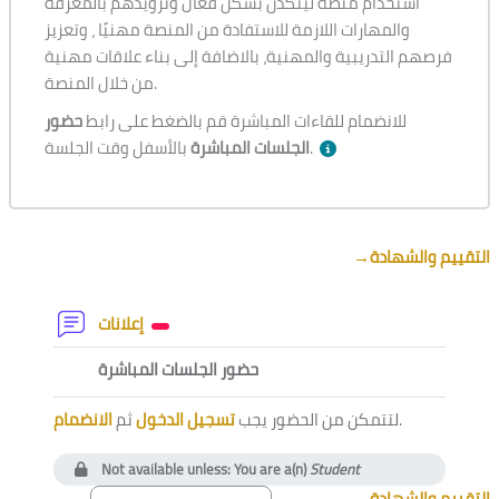
استخدام منصة لينكدن بشكل فعال وتزويدهم بالمعرفة
والمهارات اللازمة للاستفادة من المنصة مهنيًا ، وتعزيز
فرصهم التدريبية والمهنية، بالاضافة إلى بناء علاقات مهنية
من خلال المنصة.
للانضمام للقاءات المباشرة قم بالضغط على رابط
حضور
بالأسفل وقت الجلسة.
الجلسات المباشرة
Section outline
→
التقييم والشهادة
Forum
إعلانات
External tool
حضور الجلسات المباشرة
الانضمام
ثم
تسجيل الدخول
لتتمكن من الحضور يجب
.
Not available unless: You are a(n)
Student
→
التقييم والشهادة