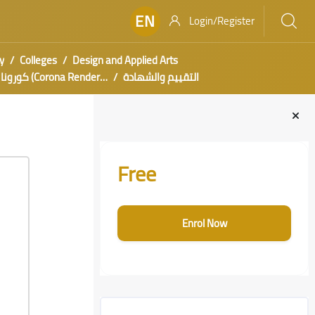
EN
Login/Register
y
Colleges
Design and Applied Arts
التقييم والشهادة
كورونا رندر (Corona Renderer)
Blocks
Skip [Cocoon] Course Enrolment Custom
Free
Enrol Now
Skip [Cocoon] Course Info