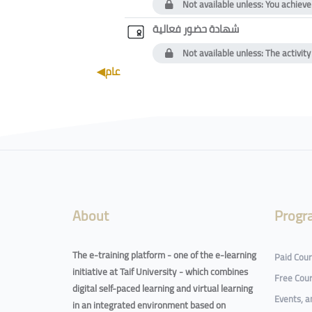
Not available unless: You achieve
Custom certifica
شهادة حضور فعالية
Not available unless: The activit
◀︎
عام
Blocks
Blocks
About
Progr
The e-training platform - one of the e-learning
Paid Cou
initiative at Taif University - which combines
Free Cou
digital self-paced learning and virtual learning
Events, 
in an integrated environment based on