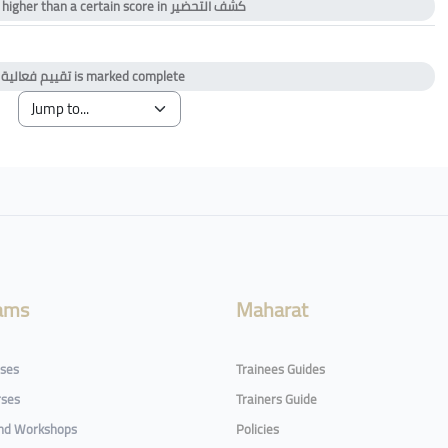
 higher than a certain score in
كشف التحضير
te
y
تقييم فعالية
is marked complete
ams
Maharat
rses
Trainees Guides
rses
Trainers Guide
and Workshops
Policies