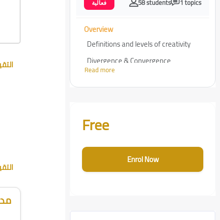
58 students
1 topics
فعالية
Overview
Definitions and levels of creativity
Divergence & Convergence
التق
Read more
Creativity tools
Systematic creative thinking
Skip [Cocoon] Course Enrolment Custom
Free
Enrol Now
التق
مدر
Skip [Cocoon] Course Info