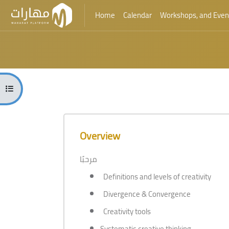
Home
Calendar
Workshops, and Even
Skip to main content
Blocks
Open course index
Blocks
Skip [Cocoon] Course Overview
Overview
مرحبًا
Definitions and levels of creativity
Divergence & Convergence
Creativity tools
Systematic creative thinking