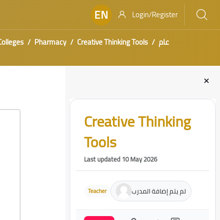
EN
Login/Register
Colleges
Pharmacy
Creative Thinking Tools
عام
Blocks
Skip [Cocoon] Course Intro
Creative Thinking
Tools
Last updated 10 May 2026
لم يتم إضافة المدرب
Teacher