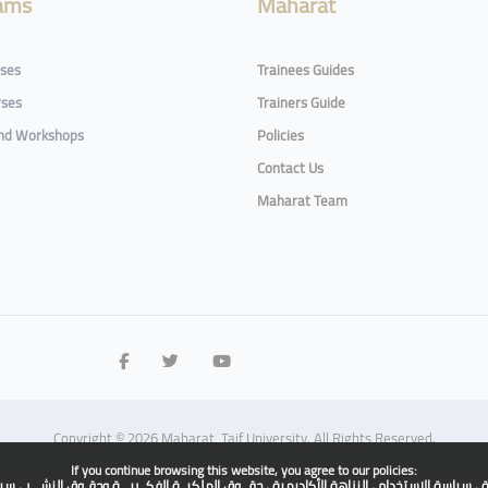
ams
Maharat
rses
Trainees Guides
rses
Trainers Guide
and Workshops
Policies
Contact Us
Maharat Team
Copyright © 2026 Maharat, Taif University. All Rights Reserved.
If you continue browsing this website, you agree to our policies:
ة
سياسة الاستخدام
النزاهة الأكاديمية
حقــوق الملكيــة الفكــريـــة وحقـوق النشـــر
سيا