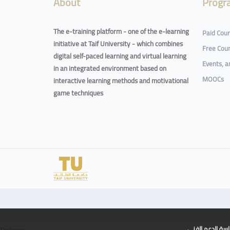
About
Progr
The e-training platform - one of the e-learning
Paid Cou
initiative at Taif University - which combines
Free Cou
digital self-paced learning and virtual learning
Events, 
in an integrated environment based on
MOOCs
interactive learning methods and motivational
game techniques
سة الدعم الفني