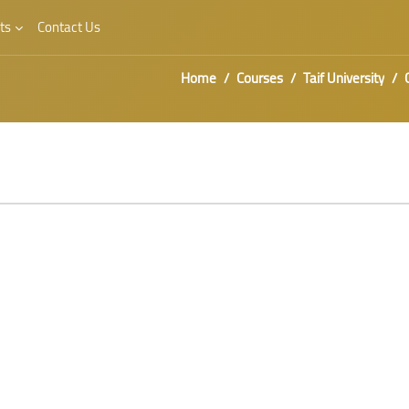
ts
Contact Us
Home
Courses
Taif University