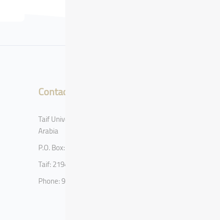
Contact
Taif University, Taif, Kingdom of Saudi
Arabia
P.O. Box: 11099
Taif: 21944
Phone: 920002122