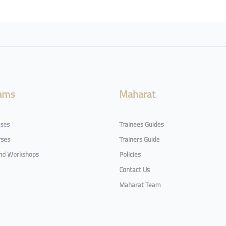
ams
Maharat
rses
Trainees Guides
rses
Trainers Guide
and Workshops
Policies
Contact Us
Maharat Team