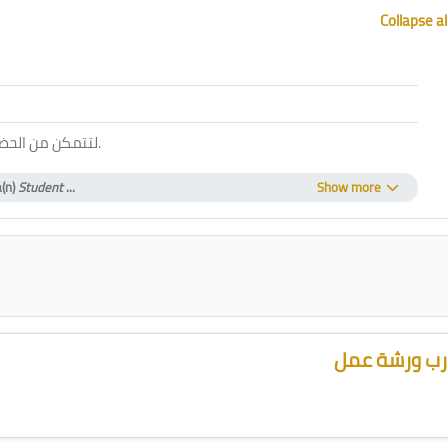
Collapse al
ol
لتتمكن من الحض
.
a(n)
Student
...
Show more
ب ورشة عمل