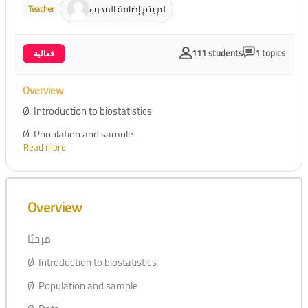
لم يتم إضافة المدرب
Teacher
111 students
1 topics
فعالية
Overview
Ø Introduction to biostatistics
Ø Population and sample
Read more
Ø Data
Ø Descriptive statistics
Skip [Cocoon] Course Overview
Ø Inferential statistics
Overview
Ø Introduction to SPSS
مرحبًا
Ø Applications using SPSS
Ø Introduction to biostatistics
Ø Population and sample