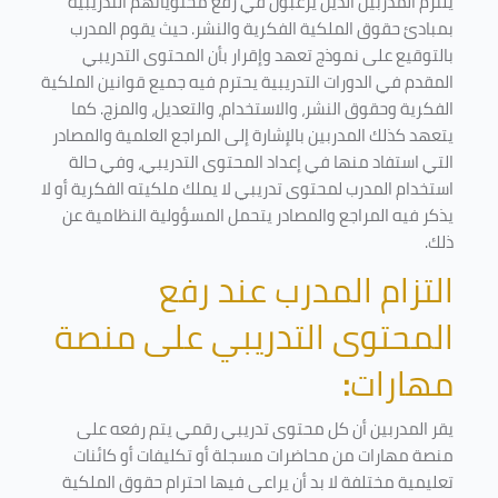
يلتزم المدربين الذين يرغبون في رفع محتوياتهم التدريبية
بمبادئ حقوق الملكية الفكرية والنشر. حيث يقوم المدرب
بالتوقيع على نموذج تعهد وإقرار بأن المحتوى التدريبي
المقدم في الدورات التدريبية يحترم فيه جميع قوانين الملكية
الفكرية وحقوق النشر، والاستخدام، والتعديل، والمزج. كما
يتعهد كذلك المدربين بالإشارة إلى المراجع العلمية والمصادر
التي استفاد منها في إعداد المحتوى التدريبي، وفي حالة
استخدام المدرب لمحتوى تدريبي لا يملك ملكيته الفكرية أو لا
يذكر فيه المراجع والمصادر يتحمل المسؤولية النظامية عن
ذلك.
التزام المدرب عند رفع
المحتوى التدريبي على منصة
مهارات
:
يقر المدربين أن كل محتوى تدريبي رقمي يتم رفعه على
منصة مهارات من محاضرات مسجلة أو تكليفات أو كائنات
تعليمية مختلفة لا بد أن يراعى فيها احترام حقوق الملكية