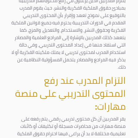
يلتزم المدربين الذين يرغبون في رفع محتوياتهم التدريبية
بمبادئ حقوق الملكية الفكرية والنشر. حيث يقوم المدرب
بالتوقيع على نموذج تعهد وإقرار بأن المحتوى التدريبي
المقدم في الدورات التدريبية يحترم فيه جميع قوانين الملكية
الفكرية وحقوق النشر، والاستخدام، والتعديل، والمزج. كما
يتعهد كذلك المدربين بالإشارة إلى المراجع العلمية والمصادر
التي استفاد منها في إعداد المحتوى التدريبي، وفي حالة
استخدام المدرب لمحتوى تدريبي لا يملك ملكيته الفكرية أو لا
يذكر فيه المراجع والمصادر يتحمل المسؤولية النظامية عن
ذلك.
التزام المدرب عند رفع
المحتوى التدريبي على منصة
مهارات
:
يقر المدربين أن كل محتوى تدريبي رقمي يتم رفعه على
منصة مهارات من محاضرات مسجلة أو تكليفات أو كائنات
تعليمية مختلفة لا بد أن يراعى فيها احترام حقوق الملكية