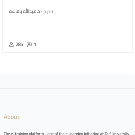
تقديم /
د. عبدالله باقاسه
285
1
Blocks
Blocks
About
The e-training platform - one of the e-learning initiative at Taif University