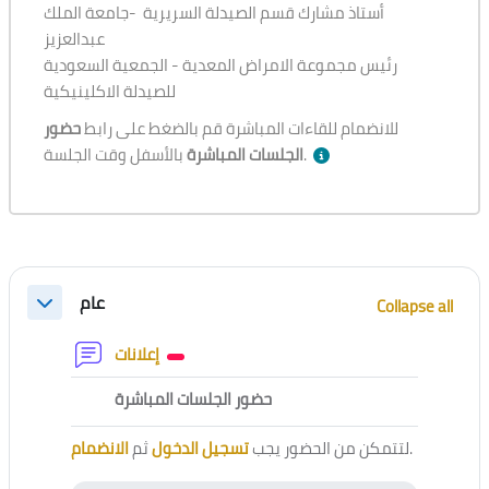
أستاذ مشارك قسم الصيدلة السريرية -جامعة الملك
عبدالعزيز
رئيس مجموعة الامراض المعدية - الجمعية السعودية
للصيدلة الاكلينيكية
للانضمام للقاءات المباشرة قم بالضغط على رابط
حضور
بالأسفل وقت الجلسة.
الجلسات المباشرة
Section outline
عام
Collapse all
Collapse
Forum
إعلانات
External tool
حضور الجلسات المباشرة
الانضمام
ثم
تسجيل الدخول
لتتمكن من الحضور يجب
.